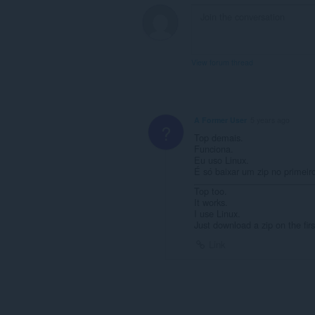
και
στη
δραστηριότητα
περιήγησής
σας.
View forum thread
A Former User
5 years ago
?
Top demais.
Funciona.
Eu uso Linux.
É só baixar um zip no primeir
Top too.
It works.
I use Linux.
Just download a zip on the fir
Link