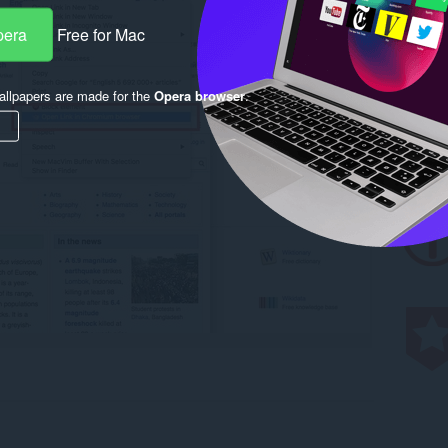
pera
Free for Mac
llpapers are made for the
Opera browser
.