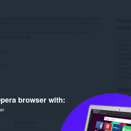
ent tab or links in the Google Chromium browser. Using this
Πληρ
browser without the need to manually copy and paste links.
επέκ
hen the link is opened in a new browser tab, however, if
 window is opened.
Λήψεις
Κατηγο
Έκδοση
mium
Μέγεθο
Last up
Άδεια
t/...
Ιστότο
Σελίδα
Σελίδα
Rela
pera browser with:
ker