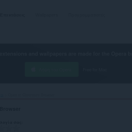
Επεκτάσεις
Wallpapers
Προγραμματιστές
extensions and wallpapers are made for the
Opera b
Λήψη του Opera
Free for Mac
τα
Open in Chromium Browser‎
 Browser
λογία σας