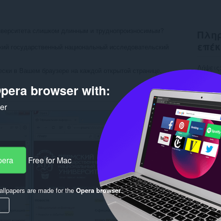
ниверситета слишком длинным и труднопроизносимым?
Πληρ
επέκ
ий государственный национальный исследовательский
Λήψεις
ски в Вашем браузере на каждой открытой странице.
Κατηγο
Έκδοση
pera browser with:
Μέγεθο
Last up
ker
Άδεια
Σελίδα
Rela
pera
Free for Mac
llpapers are made for the
Opera browser
.