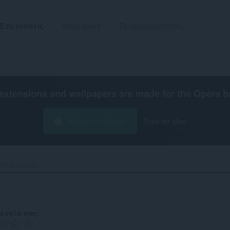
Επεκτάσεις
Wallpapers
Προγραμματιστές
extensions and wallpapers are made for the
Opera b
Λήψη του Opera
Free for Mac
d PSU Name‎
λογία σας