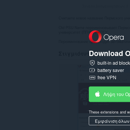
Σύνολο βαθμολογήσεων:
3
Считаете новое название Пермского у
Old PSU Name переименовывает Пермск
университет (ПГНИУ) в ПГУ.
Переименование происходит автоматиче
Download O
Στιγμιότυπο
built-in ad bloc
battery saver
free VPN
Λήψη του O
These extensions and wa
Εμφάνιση όλων