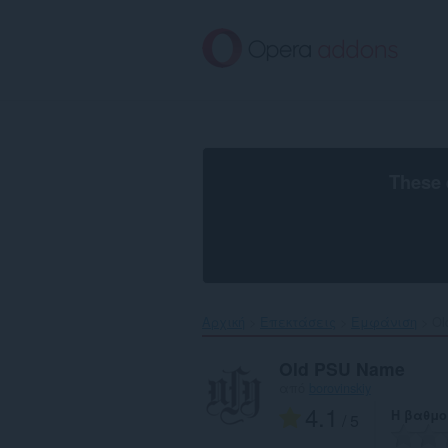
Μετάβαση
στο
κύριο
περιεχόμενο
These 
Αρχική
Επεκτάσεις
Εμφάνιση
Ol
Old PSU Name
από
borovinskiy
4.1
Η βαθμο
/ 5