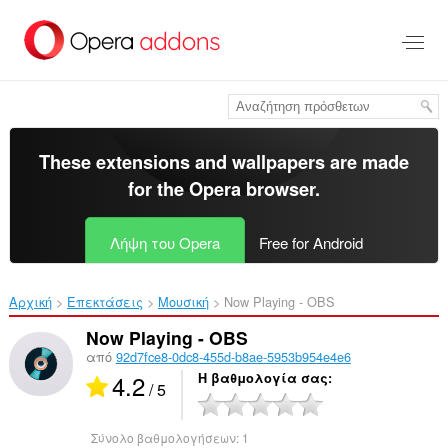
Μετάβαση
στο
κύριο
περιεχόμενο
These extensions and wallpapers are made
for the
Opera browser
.
Λήψη του Opera
Free for Android
Αρχική
Επεκτάσεις
Μουσική
Now Playing - OBS‎
Now Playing - OBS
από
92d7fce8-0dc8-455d-b8ae-5953b954e4e6
4.2
Η βαθμολογία σας
/ 5
Σύνολο βαθμολογήσεων:
1