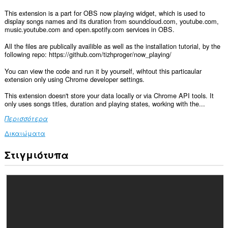
This extension is a part for OBS now playing widget, which is used to
display songs names and its duration from soundcloud.com, youtube.com,
music.youtube.com and open.spotify.com services in OBS.
All the files are publically availible as well as the installation tutorial, by the
following repo: https://github.com/tizhproger/now_playing/
You can view the code and run it by yourself, wihtout this particaular
extension only using Chrome developer settings.
This extension doesn't store your data locally or via Chrome API tools. It
only uses songs titles, duration and playing states, working with the...
Περισσότερα
Δικαιώματα
Στιγμιότυπα
Αυτή
η
επέκταση
μπορεί
να
έχει
πρόσβαση
στα
δεδομένα