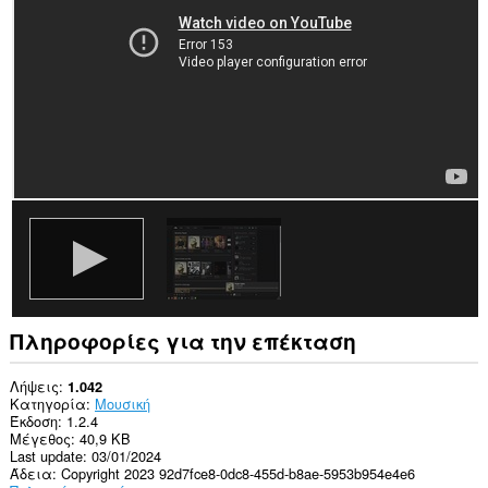
σας
σε
ορισμένους
ιστότοπους.
Πληροφορίες για την επέκταση
Λήψεις
1.042
Κατηγορία
Μουσική
Έκδοση
1.2.4
Μέγεθος
40,9 KB
Last update
03/01/2024
Άδεια
Copyright 2023 92d7fce8-0dc8-455d-b8ae-5953b954e4e6