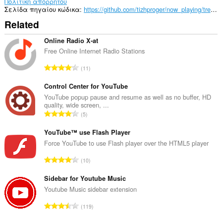
Πολιτική απορρήτου
Σελίδα πηγαίου κώδικα
https://github.com/tizhproger/now_playing/tree/main/NowPlaying_extension
Related
Online Radio X-at
Free Online Internet Radio Stations
Σ
11
ύ
ν
Control Center for YouTube
ο
YouTube popup pause and resume as well as no buffer, HD
quality, wide screen, ...
λ
Σ
5
ο
ύ
β
ν
YouTube™ use Flash Player
α
ο
Force YouTube to use Flash player over the HTML5 player
θ
λ
μ
Σ
10
ο
ο
ύ
β
λ
ν
Sidebar for Youtube Music
α
ο
ο
Youtube Music sidebar extension
θ
γ
λ
μ
Σ
ή
119
ο
ο
ύ
σ
β