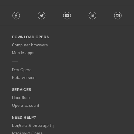
F
Facebook
Twitter
Youtube
LinkedIn
Instag
o
l
l
o
DOWNLOAD OPERA
w
O
Computer browsers
p
Mobile apps
e
r
a
Dev.Opera
Beta version
SERVICES
Πρόσθετα
Opera account
NEED HELP?
Βοήθεια & υποστήριξη
Ιστολόγια Opera