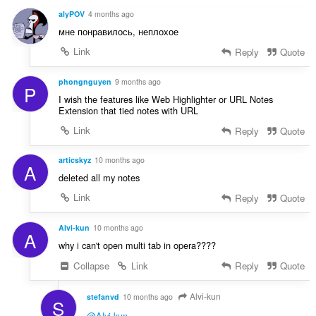
ή
:
alyPOV
4 months ago
σ
мне понравилось, неплохое
ε
ω
Link
Reply
Quote
ν
:
phongnguyen
9 months ago
P
I wish the features like Web Highlighter or URL Notes
Extension that tied notes with URL
Link
Reply
Quote
articskyz
10 months ago
A
deleted all my notes
Link
Reply
Quote
Alvi-kun
10 months ago
A
why i can't open multi tab in opera????
Collapse
Link
Reply
Quote
Alvi-kun
stefanvd
10 months ago
S
@Alvi-kun