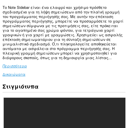
Το Note Sidebar είναι ένα ελαφρύ και χρήσιμο πρόσθετο
σχεδιασμένο για τη λήψη σημειώσεων από την πλαϊνή γραμμή
του προγράμματος περιήγησής σας. Με αυτήν την επέκταση
προγράμματος περιήγησης, μπορείτε να προσαρμόσετε το χαρτί
σημειώσεων σύμφωνα με τις προτιμήσεις σας, είτε πρόκειται
για το αγαπημένο σας χρώμα φόντου, για τετράγωνο χαρτί
γραφικών ή για χαρτί με γραμμώσεις. Χρησιμεύει ως ασφαλής
επέκταση σημειωματάριου για τη σύνταξη σημειώσεων σε
μινιμαλιστικό σχεδιασμό. Ό,τι πληκτρολογείτε αποθηκεύεται
αυτόματα με ασφάλεια στο πρόγραμμα περιήγησής σας. Η
πλευρική γραμμή σημειώσεων μπορεί να χρησιμοποιηθεί για
διάφορους σκοπούς, όπως για τη δημιουργία μιας λίστας...
Περισσότερα
Δικαιώματα
Στιγμιότυπα
Αυτή
η
επέκταση
θα
προσθέσει
ένα
πλαίσιο
στην
πλευρική
εργαλειοθήκη.