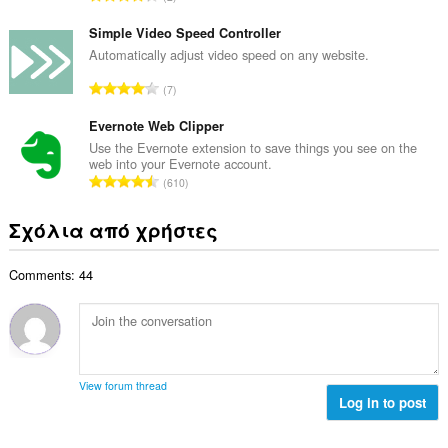
ο
ο
ύ
β
λ
ν
Simple Video Speed Controller
α
ο
ο
Automatically adjust video speed on any website.
θ
γ
λ
μ
Σ
ή
7
ο
ο
ύ
σ
β
λ
ν
Evernote Web Clipper
ε
α
ο
ο
ω
Use the Evernote extension to save things you see on the
θ
γ
web into your Evernote account.
λ
ν
μ
Σ
ή
610
ο
:
ο
ύ
σ
β
λ
ν
ε
Σχόλια από χρήστες
α
ο
ο
ω
θ
γ
λ
ν
μ
ή
Comments: 44
ο
:
ο
σ
β
λ
ε
α
ο
ω
θ
γ
ν
μ
ή
:
ο
σ
View forum thread
λ
Log in to post
ε
ο
ω
γ
ν