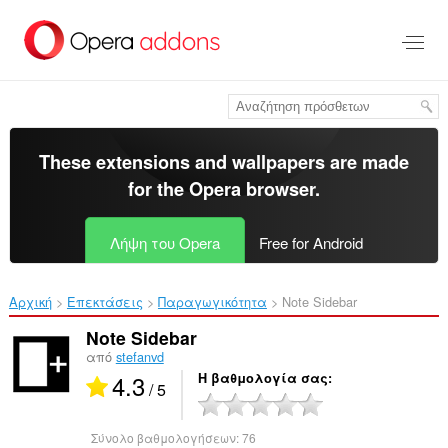
Μετάβαση
στο
κύριο
περιεχόμενο
These extensions and wallpapers are made
for the
Opera browser
.
Λήψη του Opera
Free for Android
Αρχική
Επεκτάσεις
Παραγωγικότητα
Note Sidebar‎
Note Sidebar
από
stefanvd
4.3
Η βαθμολογία σας
/ 5
Σύνολο βαθμολογήσεων:
76