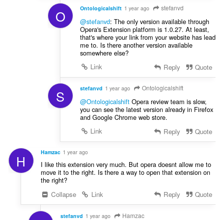
stefanvd
Ontologicalshift
1 year ago
O
@stefanvd
: The only version available through
Opera's Extension platform is 1.0.27. At least,
that's where your link from your website has lead
me to. Is there another version available
somewhere else?
Link
Reply
Quote
Ontologicalshift
stefanvd
1 year ago
S
@Ontologicalshift
Opera review team is slow,
you can see the latest version already in Firefox
and Google Chrome web store.
Link
Reply
Quote
Hamzac
1 year ago
H
I like this extension very much. But opera doesnt allow me to
move it to the right. Is there a way to open that extension on
the right?
Collapse
Link
Reply
Quote
Hamzac
stefanvd
1 year ago