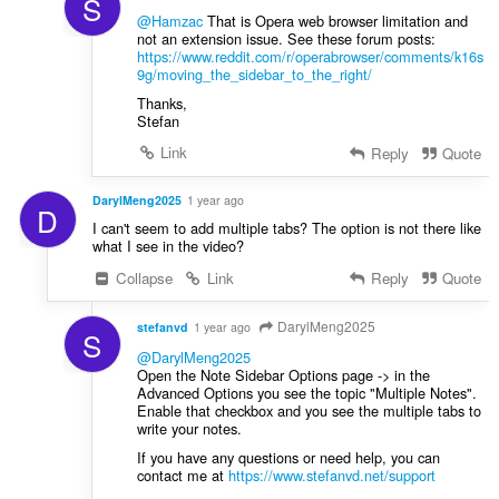
S
@Hamzac
That is Opera web browser limitation and
not an extension issue. See these forum posts:
https://www.reddit.com/r/operabrowser/comments/k16s
9g/moving_the_sidebar_to_the_right/
Thanks,
Stefan
Link
Reply
Quote
DarylMeng2025
1 year ago
D
I can't seem to add multiple tabs? The option is not there like
what I see in the video?
Collapse
Link
Reply
Quote
DarylMeng2025
stefanvd
1 year ago
S
@DarylMeng2025
Open the Note Sidebar Options page -> in the
Advanced Options you see the topic "Multiple Notes".
Enable that checkbox and you see the multiple tabs to
write your notes.
If you have any questions or need help, you can
contact me at
https://www.stefanvd.net/support