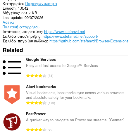
Κατηγορία
Παραγωγικότητα
Έκδοση
1.0.42
Μέγεθος
551,7 KB
Last update
09/07/2026
Άδεια
Πολιτική απορρήτου
Ιστότοπος υπηρεσίας
https://www.stefanvd.net
Σελίδα υποστήριξης
https://www.stefanvd.net/support/
Σελίδα πηγαίου κώδικα
https://github.com/stefanvd/Browser-Extensions
Related
Google Services
Easy and fast access to Google™ Services
Σ
31
ύ
ν
Atavi bookmarks
ο
Visual bookmarks, bookmarks sync across various browsers
and absolute safety for your bookmarks
λ
Σ
170
ο
ύ
β
ν
FastProxer
α
ο
A quicker way to navigate on Proxer.me streams! [German]
θ
λ
μ
Σ
2