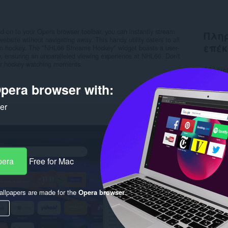
on to your Opera browser toolbar, you can instantly stream
Πληρ
site without navigating away. This handy utility caters to all
επέκ
s on hockey. The "NHL66 Streams Hockey" widget boasts a user-
ty, ensuring an unparalleled viewing experience at NHL66. Don't
ur hockey-watching moments.
Λήψεις
Κατηγο
pera browser with:
Έκδοση
Μέγεθο
Last up
ker
Άδεια
Ιστότο
Σελίδα
Rela
pera
Free for Mac
llpapers are made for the
Opera browser
.