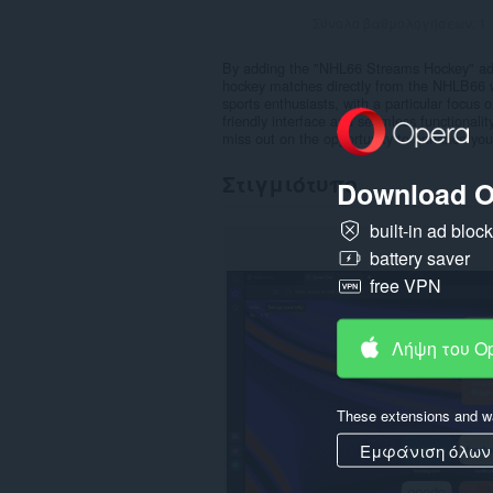
Σύνολο βαθμολογήσεων:
1
By adding the "NHL66 Streams Hockey" add-
hockey matches directly from the NHLB66 web
sports enthusiasts, with a particular focu
friendly interface and seamless functionali
miss out on the opportunity to enhance yo
Στιγμιότυπο
Download O
built-in ad bloc
battery saver
free VPN
Λήψη του O
These extensions and wa
Εμφάνιση όλων