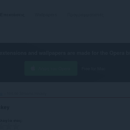
Επεκτάσεις
Wallpapers
Προγραμματιστές
extensions and wallpapers are made for the
Opera b
Λήψη του Opera
Free for Mac
τα
NHL66 Streams Hockey‎
ckey
λογία σας