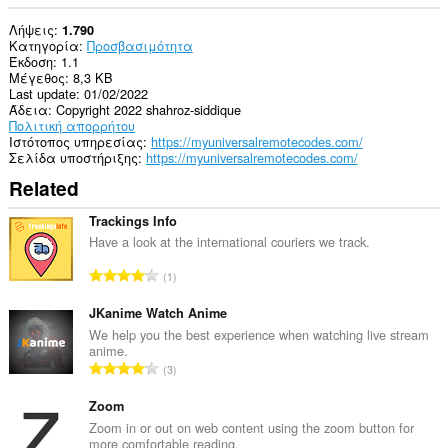
Λήψεις
1.790
Κατηγορία
Προσβασιμότητα
Έκδοση
1.1
Μέγεθος
8,3 KB
Last update
01/02/2022
Άδεια
Copyright 2022 shahroz-siddique
Πολιτική απορρήτου
Ιστότοπος υπηρεσίας
https://myuniversalremotecodes.com/
Σελίδα υποστήριξης
https://myuniversalremotecodes.com/
Related
Trackings Info
Have a look at the international couriers we track.
Σ
1
ύ
ν
JKanime Watch Anime
ο
We help you the best experience when watching live stream
anime.
λ
Σ
3
ο
ύ
β
ν
Zoom
α
ο
Zoom in or out on web content using the zoom button for
θ
more comfortable reading.
λ