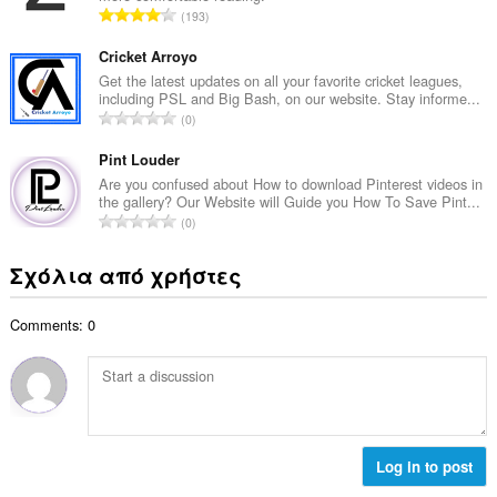
μ
Σ
193
ο
ο
ύ
β
λ
ν
Cricket Arroyo
α
ο
ο
Get the latest updates on all your favorite cricket leagues,
θ
γ
including PSL and Big Bash, on our website. Stay informe...
λ
μ
Σ
ή
0
ο
ο
ύ
σ
β
λ
ν
Pint Louder
ε
α
ο
ο
ω
Are you confused about How to download Pinterest videos in
θ
γ
the gallery? Our Website will Guide you How To Save Pint...
λ
ν
μ
Σ
ή
0
ο
:
ο
ύ
σ
β
λ
ν
ε
Σχόλια από χρήστες
α
ο
ο
ω
θ
γ
λ
ν
μ
ή
Comments: 0
ο
:
ο
σ
β
λ
ε
α
ο
ω
θ
γ
ν
μ
ή
:
ο
σ
λ
Log in to post
ε
ο
ω