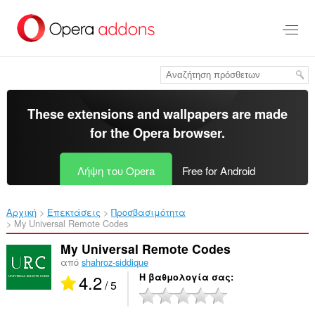
Μετάβαση
στο
κύριο
περιεχόμενο
These extensions and wallpapers are made
for the
Opera browser
.
Λήψη του Opera
Free for Android
Αρχική
Επεκτάσεις
Προσβασιμότητα
My Universal Remote Codes‎
My Universal Remote Codes
από
shahroz-siddique
4.2
Η βαθμολογία σας
/ 5