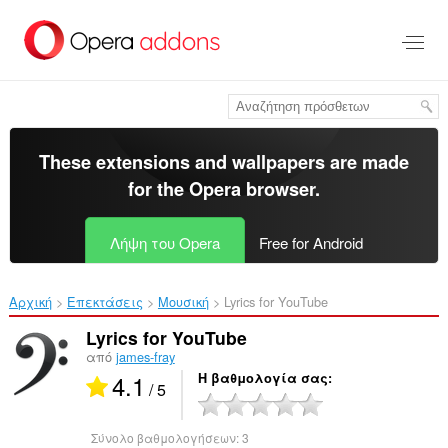
Μετάβαση
στο
κύριο
περιεχόμενο
These extensions and wallpapers are made
for the
Opera browser
.
Λήψη του Opera
Free for Android
Αρχική
Επεκτάσεις
Μουσική
Lyrics for YouTube‎
Lyrics for YouTube
από
james-fray
4.1
Η βαθμολογία σας
/ 5
Σύνολο βαθμολογήσεων:
3