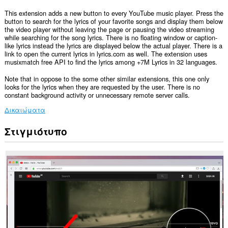
This extension adds a new button to every YouTube music player. Press the
button to search for the lyrics of your favorite songs and display them below
the video player without leaving the page or pausing the video streaming
while searching for the song lyrics. There is no floating window or caption-
like lyrics instead the lyrics are displayed below the actual player. There is a
link to open the current lyrics in lyrics.com as well. The extension uses
musixmatch free API to find the lyrics among +7M Lyrics in 32 languages.
Note that in oppose to the some other similar extensions, this one only
looks for the lyrics when they are requested by the user. There is no
constant background activity or unnecessary remote server calls.
Δικαιώματα
Στιγμιότυπο
Αυτή
η
επέκταση
μπορεί
να
έχει
πρόσβαση
στα
δεδομένα
σας
σε
ορισμένους