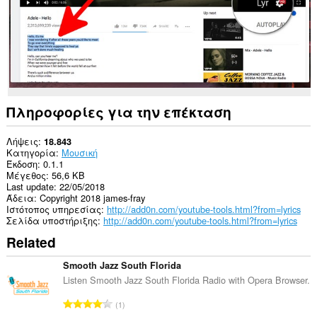
ιστότοπους.
Πληροφορίες για την επέκταση
Λήψεις
18.843
Κατηγορία
Μουσική
Έκδοση
0.1.1
Μέγεθος
56,6 KB
Last update
22/05/2018
Άδεια
Copyright 2018 james-fray
Ιστότοπος υπηρεσίας
http://add0n.com/youtube-tools.html?from=lyrics
Σελίδα υποστήριξης
http://add0n.com/youtube-tools.html?from=lyrics
Related
Smooth Jazz South Florida
Listen Smooth Jazz South Florida Radio with Opera Browser.
Σ
1