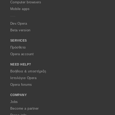
O
Computer browsers
p
Mobile apps
e
r
a
Dev.Opera
Beta version
SERVICES
Πρόσθετα
Opera account
NEED HELP?
Βοήθεια & υποστήριξη
Ιστολόγια Opera
Opera forums
COMPANY
Jobs
Become a partner