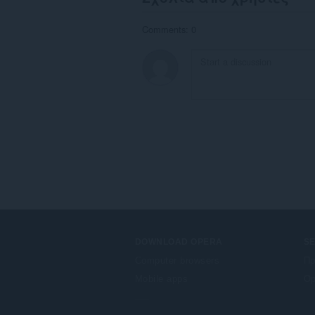
client-
side
data.
Comments: 0
DOWNLOAD OPERA
S
Computer browsers
Πρ
Mobile apps
Op