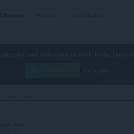
Επεκτάσεις
Wallpapers
Προγραμματιστές
extensions and wallpapers are made for the
Opera b
Λήψη του Opera
Free for Mac
τα
Link To Hyperlink‎
λογία σας