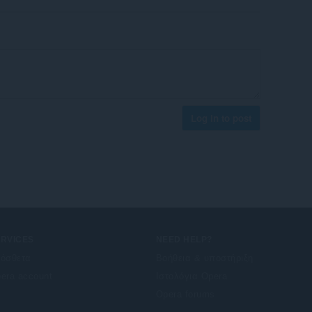
Log in to post
ERVICES
NEED HELP?
όσθετα
Βοήθεια & υποστήριξη
era account
Ιστολόγια Opera
Opera forums