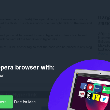
Πληρ
metime the .swf (flash) files open directly in browser and starts
επέκ
d the flash. In such scenarios one can right click on the links and
s
Λήψεις
nd you what to convert those to hyperlinks in few click. In such
Κατηγο
ill convert all the text links to hyperlinks
Έκδοση
Μέγεθο
form of HTML anchor tag so that the code can be placed in any blog
Last up
Άδεια
Rela
pera browser with:
ker
pera
Free for Mac