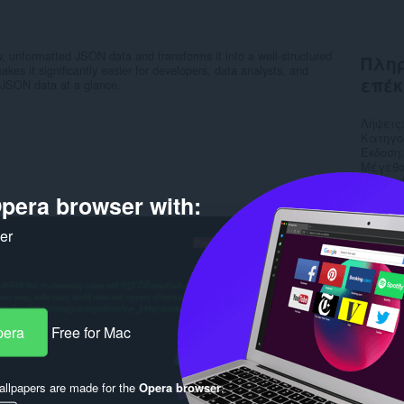
, unformatted JSON data and transforms it into a well-structured
Πληρ
kes it significantly easier for developers, data analysts, and
επέκ
 JSON data at a glance.
Λήψεις
Κατηγο
Έκδοση
Μέγεθο
Last up
Άδεια
pera browser with:
Πολιτι
Ιστότο
ker
Σελίδα
Rela
pera
Free for Mac
llpapers are made for the
Opera browser
.