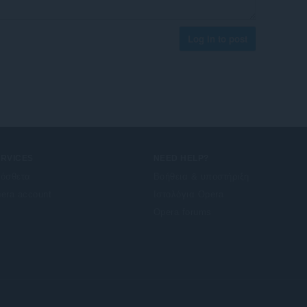
Log in to post
ERVICES
NEED HELP?
όσθετα
Βοήθεια & υποστήριξη
era account
Ιστολόγια Opera
Opera forums