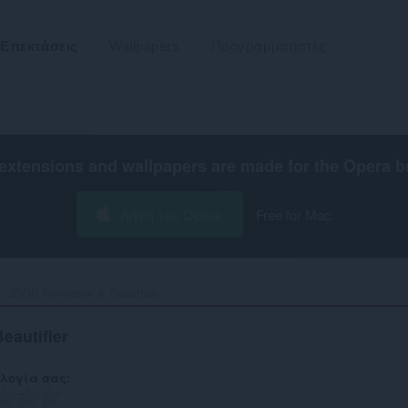
Επεκτάσεις
Wallpapers
Προγραμματιστές
extensions and wallpapers are made for the
Opera b
Λήψη του Opera
Free for Mac
JSON Formatter & Beautifier‎
eautifier
λογία σας