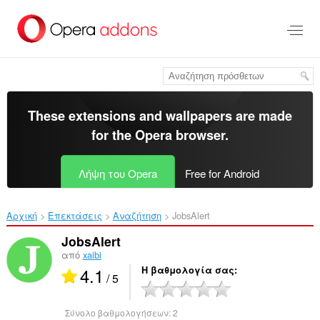
Μετάβαση
στο
κύριο
περιεχόμενο
These extensions and wallpapers are made
for the
Opera browser
.
Λήψη του Opera
Free for Android
Αρχική
Επεκτάσεις
Αναζήτηση
JobsAlert‎
JobsAlert
από
xaibi
4.1
Η βαθμολογία σας
/ 5
Σύνολο βαθμολογήσεων:
2