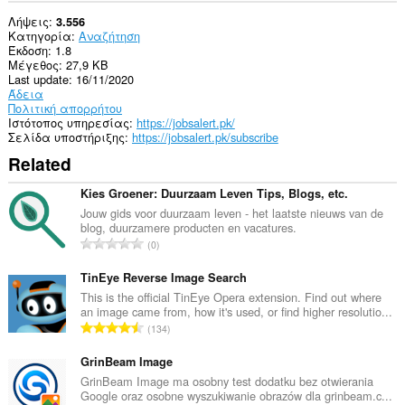
Λήψεις
3.556
Κατηγορία
Αναζήτηση
Έκδοση
1.8
Μέγεθος
27,9 KB
Last update
16/11/2020
Άδεια
Πολιτική απορρήτου
Ιστότοπος υπηρεσίας
https://jobsalert.pk/
Σελίδα υποστήριξης
https://jobsalert.pk/subscribe
Related
Kies Groener: Duurzaam Leven Tips, Blogs, etc.
Jouw gids voor duurzaam leven - het laatste nieuws van de
blog, duurzamere producten en vacatures.
Σ
0
ύ
ν
TinEye Reverse Image Search
ο
This is the official TinEye Opera extension. Find out where
an image came from, how it's used, or find higher resolutio...
λ
Σ
134
ο
ύ
β
ν
GrinBeam Image
α
ο
GrinBeam Image ma osobny test dodatku bez otwierania
θ
Google oraz osobne wyszukiwanie obrazów dla grinbeam.c...
λ