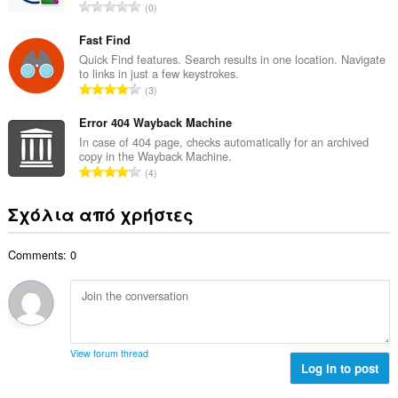
μ
Σ
0
ο
ο
ύ
β
λ
ν
Fast Find
α
ο
ο
Quick Find features. Search results in one location. Navigate
θ
γ
to links in just a few keystrokes.
λ
μ
Σ
ή
3
ο
ο
ύ
σ
β
λ
ν
Error 404 Wayback Machine
ε
α
ο
ο
ω
In case of 404 page, checks automatically for an archived
θ
γ
copy in the Wayback Machine.
λ
ν
μ
Σ
ή
4
ο
:
ο
ύ
σ
β
λ
ν
ε
Σχόλια από χρήστες
α
ο
ο
ω
θ
γ
λ
ν
μ
ή
Comments: 0
ο
:
ο
σ
β
λ
ε
α
ο
ω
θ
γ
ν
μ
ή
:
ο
σ
View forum thread
λ
Log in to post
ε
ο
ω