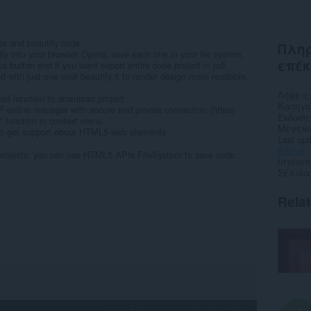
1
r and beautify code
Πληρ
ectly into your browser Opera, save each one in your file system.
επέκ
s button and if you want export entire code project in pdf.
d with just one click beautify it to render design more readable.
Λήψεις
ixed function to download project
Κατηγο
 online manager with secure and private connection (https)
Έκδοση
 function in context menu
Μέγεθο
 to get support about HTML5 web elements
Last up
Άδεια
 projects, you can use HTML5 APIs FileSystem to save code...
Ιστότο
Σελίδα
Rela