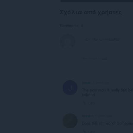
Σχόλια από χρήστες
Comments: 4
View forum thread
jaaran
3 years ago
J
The extension is really bad be
tailwind
Link
beeters
4 years ago
Does this still work? Someone
Link