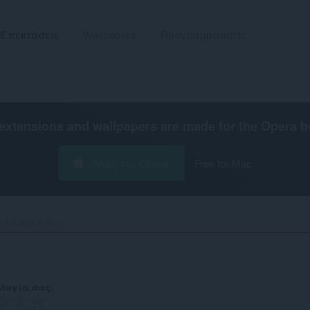
Επεκτάσεις
Wallpapers
Προγραμματιστές
extensions and wallpapers are made for the
Opera b
Λήψη του Opera
Free for Mac
HTML5 Editor‎
λογία σας