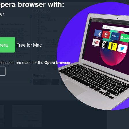
pera browser with:
ker
pera
Free for Mac
llpapers are made for the
Opera browser
.