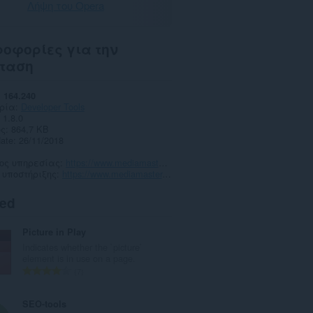
Λήψη του Opera
οφορίες για την
ταση
164.240
ρία
Developer Tools
1.8.0
ς
864,7 KB
date
26/11/2018
πος υπηρεσίας
https://www.mediamaster.eu/
 υποστήριξης
https://www.mediamaster.eu/contatti
ted
Picture in Play
Indicates whether the `picture`
element is in use on a page.
Σ
7
ύ
ν
SEO-tools
ο