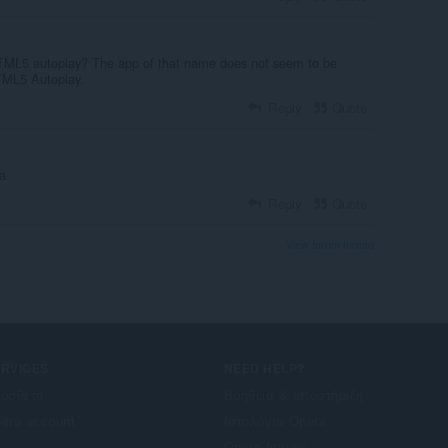
HTML5 autoplay? The app of that name does not seem to be
TML5 Autoplay.
Reply
Quote
a
Reply
Quote
View forum thread
ERVICES
NEED HELP?
όσθετα
Βοήθεια & υποστήριξη
era account
Ιστολόγια Opera
Opera forums