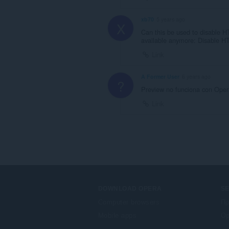
xb70
5 years ago
X
Can this be used to disable 
available anymore: Disable H
Link
A Former User
6 years ago
?
Preview no funciona con Oper
Link
DOWNLOAD OPERA
S
Computer browsers
Πρ
Mobile apps
Op