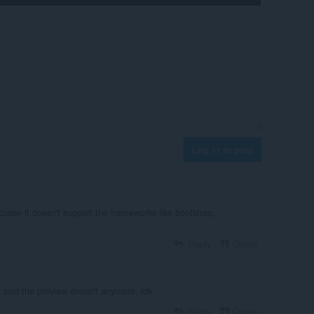
Log in to post
cuase it doesn't support the frameworks like bootstrap,
Reply
Quote
 said the preview doesn't anymore, idk
Reply
Quote