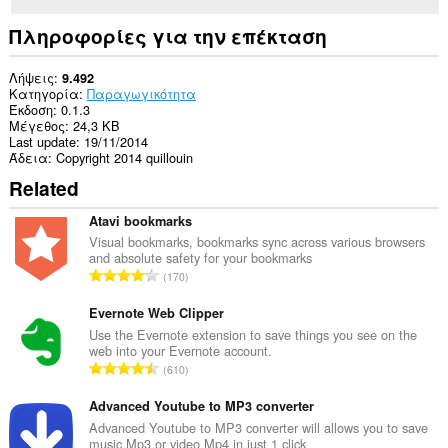
Πληροφορίες για την επέκταση
Λήψεις
9.492
Κατηγορία
Παραγωγικότητα
Έκδοση
0.1.3
Μέγεθος
24,3 KB
Last update
19/11/2014
Άδεια
Copyright 2014 quillouin
Related
Atavi bookmarks
Visual bookmarks, bookmarks sync across various browsers
and absolute safety for your bookmarks
Σ
170
ύ
ν
Evernote Web Clipper
ο
Use the Evernote extension to save things you see on the
web into your Evernote account.
λ
Σ
610
ο
ύ
β
ν
Advanced Youtube to MP3 converter
α
ο
Advanced Youtube to MP3 converter will allows you to save
θ
music Mp3 or video Mp4 in just 1 click
λ