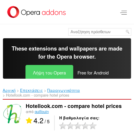
Μετάβαση
στο
κύριο
περιεχόμενο
These extensions and wallpapers are made
for the
Opera browser
.
Λήψη του Opera
Free for Android
Αρχική
Επεκτάσεις
Παραγωγικότητα
Hotellook.com - compare hotel prices‎
Hotellook.com - compare hotel prices
από
quillouin
4.2
Η βαθμολογία σας
/ 5