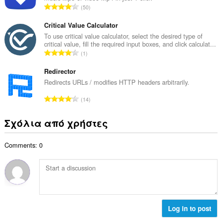
μ
Σ
50
ο
ο
ύ
β
λ
ν
Critical Value Calculator
α
ο
ο
To use critical value calculator, select the desired type of
θ
γ
critical value, fill the required input boxes, and click calculat...
λ
μ
Σ
ή
1
ο
ο
ύ
σ
β
λ
ν
Redirector
ε
α
ο
ο
ω
Redirects URLs / modifies HTTP headers arbitrarily.
θ
γ
λ
ν
μ
Σ
ή
14
ο
:
ο
ύ
σ
β
λ
ν
ε
Σχόλια από χρήστες
α
ο
ο
ω
θ
γ
λ
ν
μ
ή
Comments: 0
ο
:
ο
σ
β
λ
ε
α
ο
ω
θ
γ
ν
μ
ή
:
ο
σ
λ
Log in to post
ε
ο
ω