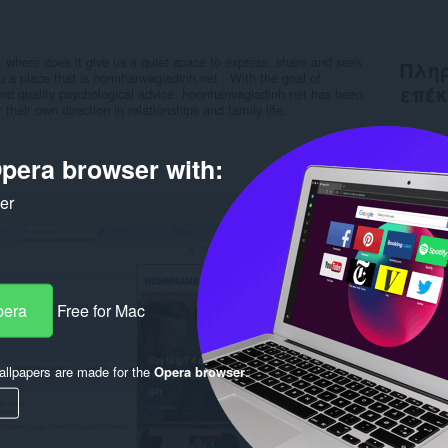
, where does it give us a quiet space to express, share and seek
Πληρ
u a place that is honnhanvagiadinh.net . With the goal of
επέκ
and quality psychological advice, honnhanvagiadinh.net has been
their own direction in relationships and family life.
Λήψεις
Κατηγο
pera browser with:
Έκδοση
Μέγεθο
Last up
ker
Άδεια
Πολιτι
Ιστότο
Rela
pera
Free for Mac
llpapers are made for the
Opera browser
.