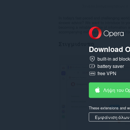
Σύνολο βαθμολογήσεων:
0
In today's fast-paced and challenging world
sincere advice? We want to introduce to yo
becoming a reliable source of information 
accompanying millions of people looking for 
Στιγμιότυπο
Download O
built-in ad bloc
battery saver
free VPN
Λήψη του O
These extensions and wa
Εμφάνιση όλων