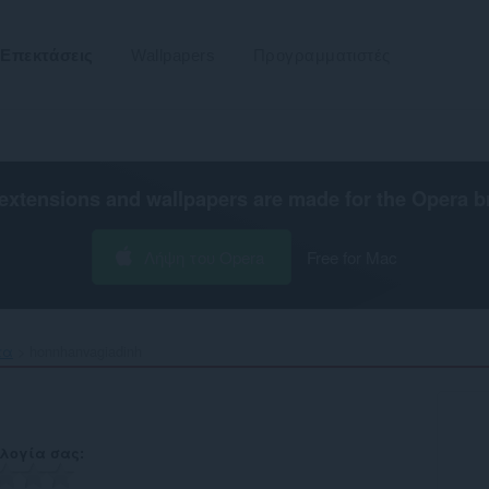
Επεκτάσεις
Wallpapers
Προγραμματιστές
extensions and wallpapers are made for the
Opera b
Λήψη του Opera
Free for Mac
τα
honnhanvagiadinh‎
λογία σας