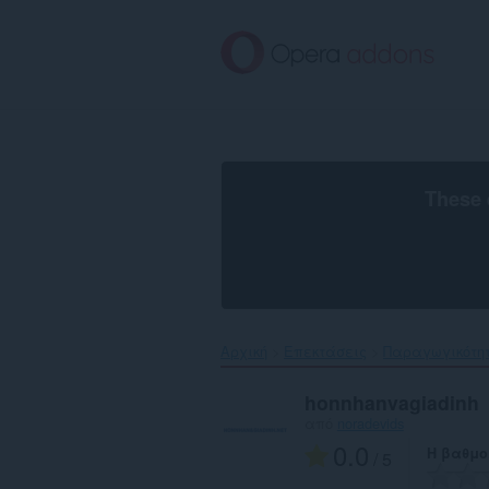
Μετάβαση
στο
κύριο
περιεχόμενο
These 
Αρχική
Επεκτάσεις
Παραγωγικότη
honnhanvagiadinh
από
noradevids
0.0
Η βαθμο
/ 5