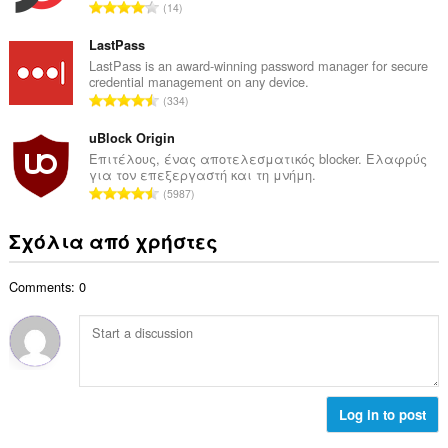
μ
Σ
14
ο
ο
ύ
β
λ
ν
LastPass
α
ο
ο
LastPass is an award-winning password manager for secure
θ
γ
credential management on any device.
λ
μ
Σ
ή
334
ο
ο
ύ
σ
β
λ
ν
uBlock Origin
ε
α
ο
ο
ω
Επιτέλους, ένας αποτελεσματικός blocker. Ελαφρύς
θ
γ
για τον επεξεργαστή και τη μνήμη.
λ
ν
μ
Σ
ή
5987
ο
:
ο
ύ
σ
β
λ
ν
ε
Σχόλια από χρήστες
α
ο
ο
ω
θ
γ
λ
ν
μ
ή
Comments: 0
ο
:
ο
σ
β
λ
ε
α
ο
ω
θ
γ
ν
μ
ή
:
ο
σ
λ
Log in to post
ε
ο
ω