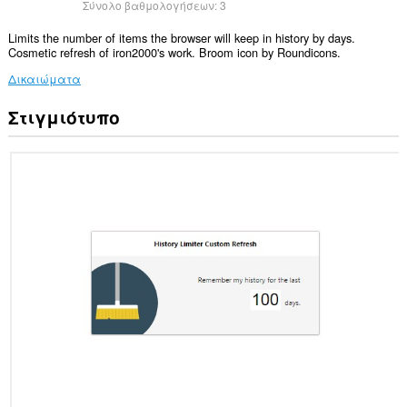
Σύνολο βαθμολογήσεων:
3
Limits the number of items the browser will keep in history by days.
Cosmetic refresh of iron2000's work. Broom icon by Roundicons.
Δικαιώματα
Στιγμιότυπο
Αυτή
η
επέκταση
μπορεί
να
διαβάζει
και
να
τροποποιεί
το
ιστορικό
περιήγησής
σας.