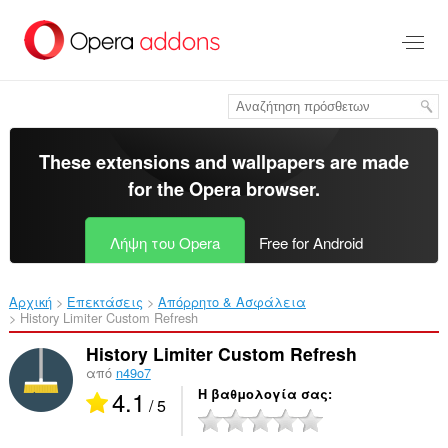
Μετάβαση
στο
κύριο
περιεχόμενο
These extensions and wallpapers are made
for the
Opera browser
.
Λήψη του Opera
Free for Android
Αρχική
Επεκτάσεις
Απόρρητο & Ασφάλεια
History Limiter Custom Refresh‎
History Limiter Custom Refresh
από
n49o7
4.1
Η βαθμολογία σας
/ 5