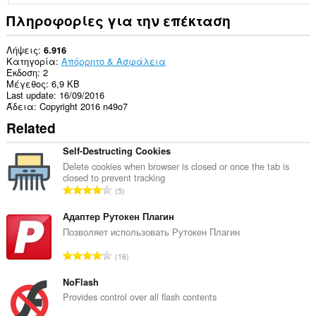
Πληροφορίες για την επέκταση
Λήψεις
6.916
Κατηγορία
Απόρρητο & Ασφάλεια
Έκδοση
2
Μέγεθος
6,9 KB
Last update
16/09/2016
Άδεια
Copyright 2016 n49o7
Related
Self-Destructing Cookies
Delete cookies when browser is closed or once the tab is
closed to prevent tracking
Σ
5
ύ
ν
Адаптер Рутокен Плагин
ο
Позволяет использовать Рутокен Плагин
λ
Σ
16
ο
ύ
β
ν
NoFlash
α
ο
Provides control over all flash contents
θ
λ