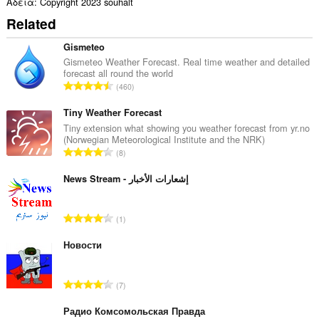
Άδεια
Copyright 2023 souhalt
Related
Gismeteo
Gismeteo Weather Forecast. Real time weather and detailed
forecast all round the world
Σ
460
ύ
ν
Tiny Weather Forecast
ο
Tiny extension what showing you weather forecast from yr.no
(Norwegian Meteorological Institute and the NRK)
λ
Σ
8
ο
ύ
β
ν
News Stream - إشعارات الأخبار
α
ο
θ
λ
μ
Σ
1
ο
ο
ύ
β
λ
ν
Новости
α
ο
ο
θ
γ
λ
μ
Σ
ή
7
ο
ο
ύ
σ
β
λ
ν
Радио Комсомольская Правда
ε
α