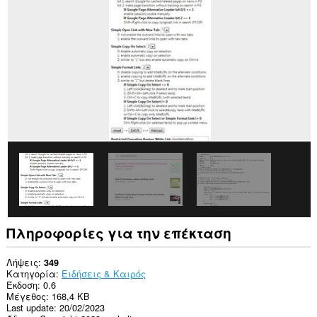
δεδομένα
σας
σε
όλους
τους
ιστότοπους.
Πληροφορίες για την επέκταση
Λήψεις
349
Κατηγορία
Ειδήσεις & Καιρός
Έκδοση
0.6
Μέγεθος
168,4 KB
Last update
20/02/2023