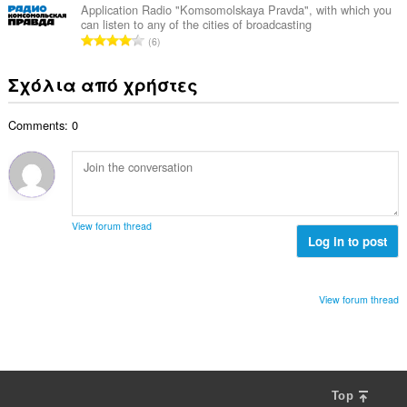
ο
ο
ω
Application Radio "Komsomolskaya Pravda", with which you
θ
γ
can listen to any of the cities of broadcasting
λ
ν
μ
Σ
ή
6
ο
:
ο
ύ
σ
β
λ
ν
ε
Σχόλια από χρήστες
α
ο
ο
ω
θ
γ
λ
ν
μ
ή
Comments: 0
ο
:
ο
σ
β
λ
ε
α
ο
ω
θ
γ
ν
μ
ή
:
ο
σ
View forum thread
λ
Log in to post
ε
ο
ω
γ
ν
ή
:
View forum thread
σ
ε
ω
ν
:
Top