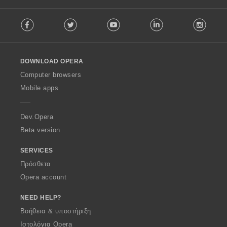
F
Facebook
Twitter
Youtube
LinkedIn
Instag
o
l
l
o
DOWNLOAD OPERA
w
O
Computer browsers
p
Mobile apps
e
r
a
Dev.Opera
Beta version
SERVICES
Πρόσθετα
Opera account
NEED HELP?
Βοήθεια & υποστήριξη
Ιστολόγια Opera