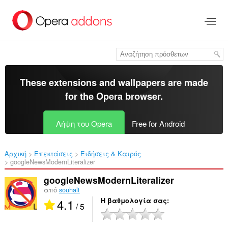
Μετάβαση
στο
κύριο
περιεχόμενο
These extensions and wallpapers are made
for the
Opera browser
.
Λήψη του Opera
Free for Android
Αρχική
Επεκτάσεις
Ειδήσεις & Καιρός
googleNewsModernLiteralizer‎
googleNewsModernLiteralizer
από
souhalt
4.1
Η βαθμολογία σας
/ 5