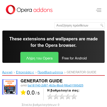
Μετάβαση
στο
κύριο
περιεχόμενο
These extensions and wallpapers are made
for the
Opera browser
.
Λήψη του Opera
Free for Android
Αρχική
Επεκτάσεις
Προσβασιμότητα
GENERATOR GUIDE‎
GENERATOR GUIDE
από
ba181f40-2d97-4b3a-8bcd-f6ba01593d25
0.0
Η βαθμολογία σας
/ 5
Σύνολο βαθμολογήσεων:
0