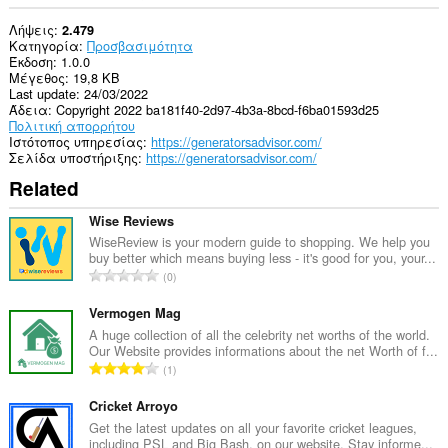
Λήψεις
2.479
Κατηγορία
Προσβασιμότητα
Έκδοση
1.0.0
Μέγεθος
19,8 KB
Last update
24/03/2022
Άδεια
Copyright 2022 ba181f40-2d97-4b3a-8bcd-f6ba01593d25
Πολιτική απορρήτου
Ιστότοπος υπηρεσίας
https://generatorsadvisor.com/
Σελίδα υποστήριξης
https://generatorsadvisor.com/
Related
Wise Reviews
WiseReview is your modern guide to shopping. We help you
buy better which means buying less - it's good for you, your...
Σ
0
ύ
ν
Vermogen Mag
ο
A huge collection of all the celebrity net worths of the world.
Our Website provides informations about the net Worth of f...
λ
Σ
1
ο
ύ
β
ν
Cricket Arroyo
α
ο
Get the latest updates on all your favorite cricket leagues,
θ
including PSL and Big Bash, on our website. Stay informe...
λ