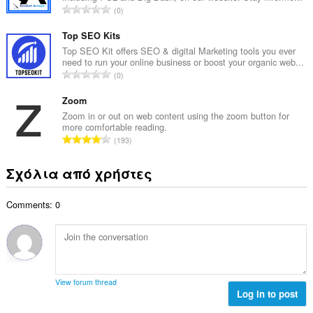
μ
Σ
0
ο
ο
ύ
β
λ
ν
Top SEO Kits
α
ο
ο
Top SEO Kit offers SEO & digital Marketing tools you ever
θ
γ
need to run your online business or boost your organic web...
λ
μ
Σ
ή
0
ο
ο
ύ
σ
β
λ
ν
Zoom
ε
α
ο
ο
ω
Zoom in or out on web content using the zoom button for
θ
γ
more comfortable reading.
λ
ν
μ
Σ
ή
193
ο
:
ο
ύ
σ
β
λ
ν
ε
Σχόλια από χρήστες
α
ο
ο
ω
θ
γ
λ
ν
μ
ή
Comments: 0
ο
:
ο
σ
β
λ
ε
α
ο
ω
θ
γ
ν
μ
ή
:
ο
σ
View forum thread
λ
Log in to post
ε
ο
ω