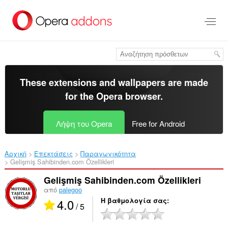
Μετάβαση
στο
κύριο
περιεχόμενο
These extensions and wallpapers are made
for the
Opera browser
.
Λήψη του Opera
Free for Android
Αρχική
Επεκτάσεις
Παραγωγικότητα
Gelişmiş Sahibinden.com Özellikleri‎
Gelişmiş Sahibinden.com Özellikleri
από
palegoo
4.0
Η βαθμολογία σας
/ 5