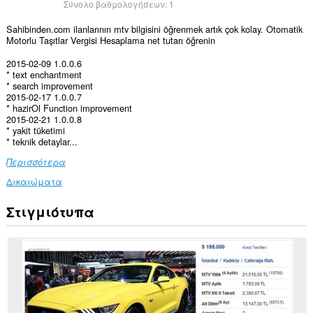
Σύνολο βαθμολογήσεων:
1
Sahibinden.com ilanlarının mtv bilgisini öğrenmek artık çok kolay. Otomatik
Motorlu Taşıtlar Vergisi Hesaplama net tutarı öğrenin
2015-02-09 1.0.0.6
* text enchantment
* search improvement
2015-02-17 1.0.0.7
* hazirOl Function improvement
2015-02-21 1.0.0.8
* yakit tüketimi
* teknik detaylar...
Περισσότερα
Δικαιώματα
Στιγμιότυπα
Αυτή
η
επέκταση
μπορεί
να
έχει
πρόσβαση
στα
δεδομένα
σας