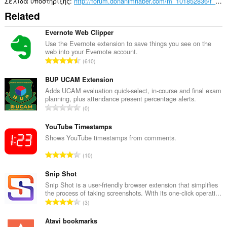
Σελίδα υποστήριξης
http://forum.donanimhaber.com/m_101852836/f_//tm.htm
Related
Evernote Web Clipper
Use the Evernote extension to save things you see on the
web into your Evernote account.
Σ
610
ύ
ν
BUP UCAM Extension
ο
Adds UCAM evaluation quick-select, in-course and final exam
planning, plus attendance present percentage alerts.
λ
Σ
0
ο
ύ
β
ν
YouTube Timestamps
α
ο
Shows YouTube timestamps from comments.
θ
λ
μ
Σ
10
ο
ο
ύ
β
λ
ν
Snip Shot
α
ο
ο
Snip Shot is a user-friendly browser extension that simplifies
θ
γ
the process of taking screenshots. With its one-click operati...
λ
μ
Σ
ή
3
ο
ο
ύ
σ
β
λ
ν
Atavi bookmarks
ε
α