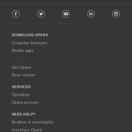
F
Facebook
Twitter
Youtube
LinkedIn
Instag
o
l
l
o
DOWNLOAD OPERA
w
O
Computer browsers
p
Mobile apps
e
r
a
Dev.Opera
Beta version
SERVICES
Πρόσθετα
Opera account
NEED HELP?
Βοήθεια & υποστήριξη
Ιστολόγια Opera