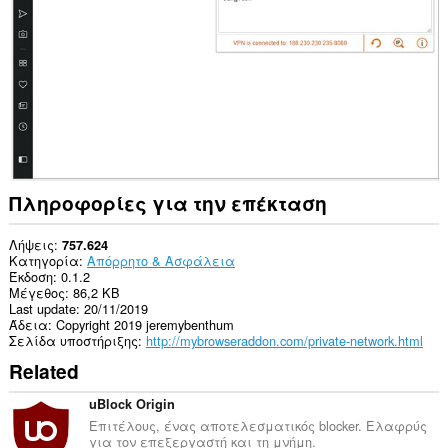
σας
σε
ορισμένους
ιστότοπους.
This
extension
can
create
rich
notifications
and
display
Πληροφορίες για την επέκταση
them
to
you
Λήψεις
757.624
in
Κατηγορία
Απόρρητο & Ασφάλεια
the
Έκδοση
0.1.2
system
Μέγεθος
86,2 KB
tray.
Last update
20/11/2019
Άδεια
Copyright 2019 jeremybenthum
Αυτή
Σελίδα υποστήριξης
http://mybrowseraddon.com/private-network.html
η
Related
επέκταση
μπορεί
να
uBlock Origin
έχει
Επιτέλους, ένας αποτελεσματικός blocker. Ελαφρύς
πρόσβαση
για τον επεξεργαστή και τη μνήμη.