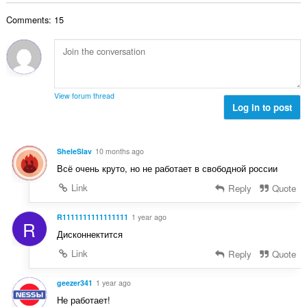
θ
γ
λ
ν
μ
ή
Comments: 15
ο
:
ο
σ
β
λ
ε
α
ο
ω
θ
γ
ν
μ
ή
:
ο
σ
View forum thread
λ
Log in to post
ε
ο
ω
γ
ν
ή
:
SheleSlav
10 months ago
σ
Всё очень круто, но не работает в свободной россии
ε
ω
Link
Reply
Quote
ν
:
R1111111111111111
1 year ago
R
Дисконнектится
Link
Reply
Quote
geezer341
1 year ago
Не работает!