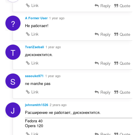
Link
Reply
Quote
A Former User
1 year ago
?
Не работает!
Link
Reply
Quote
TvariZaebali
1 year ago
T
дисконектится.
Link
Reply
Quote
sasouke971
1 year ago
S
ne marche pas
Link
Reply
Quote
johnsmith1526
2 years ago
J
Расширение не работает, дисконектится.
Fedora 40
Opera 120
Link
Reply
Quote