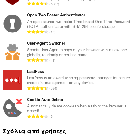
στις
Σ
5987
ρυθμίσεις
ύ
του
ν
διακομιστή
Open Two-Factor Authenticator
μεσολάβησης.
ο
An open-source two-factor Time-based One-Time Password
(TOTP) authenticator with SHA-256 secure storage
λ
Σ
16
ο
ύ
β
ν
User-Agent Switcher
α
ο
Spoofs User-Agent strings of your browser with a new one
θ
globally, randomly or per hostname
λ
μ
Σ
42
ο
ο
ύ
β
λ
ν
LastPass
α
ο
ο
LastPass is an award-winning password manager for secure
θ
γ
credential management on any device.
λ
μ
Σ
ή
334
ο
ο
ύ
σ
β
λ
ν
Cookie Auto Delete
ε
α
ο
ο
ω
Automatically delete cookies when a tab or the browser is
θ
γ
closed!
λ
ν
μ
Σ
ή
5
ο
:
ο
ύ
σ
β
λ
ν
ε
Σχόλια από χρήστες
α
ο
ο
ω