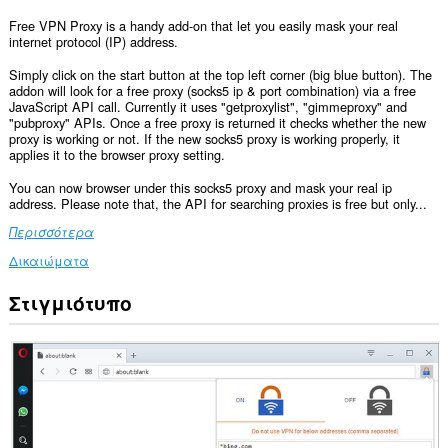
Free VPN Proxy is a handy add-on that let you easily mask your real
internet protocol (IP) address.
Simply click on the start button at the top left corner (big blue button). The
addon will look for a free proxy (socks5 ip & port combination) via a free
JavaScript API call. Currently it uses "getproxylist", "gimmeproxy" and
"pubproxy" APIs. Once a free proxy is returned it checks whether the new
proxy is working or not. If the new socks5 proxy is working properly, it
applies it to the browser proxy setting.
You can now browser under this socks5 proxy and mask your real ip
address. Please note that, the API for searching proxies is free but only...
Περισσότερα
Δικαιώματα
Στιγμιότυπο
Αυτή
η
επέκταση
μπορεί
να
έχει
πρόσβαση
στα
δεδομένα