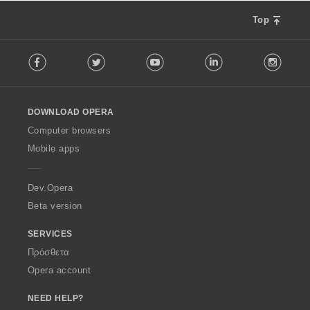
Top
F
Facebook
Twitter
Youtube
LinkedIn
Instag
o
l
l
o
DOWNLOAD OPERA
w
O
Computer browsers
p
Mobile apps
e
r
a
Dev.Opera
Beta version
SERVICES
Πρόσθετα
Opera account
NEED HELP?