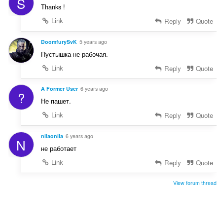
S
Thanks !
Link
Reply
Quote
DoomfurySvK
5 years ago
Пустышка не рабочая.
Link
Reply
Quote
A Former User
6 years ago
?
Не пашет.
Link
Reply
Quote
nilaonila
6 years ago
N
не работает
Link
Reply
Quote
View forum thread