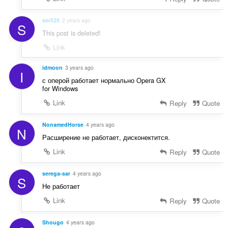
ser525
2 years ago
S
This post is deleted!
Link
idmoon
3 years ago
I
с оперой работает нормально Opera GX
for Windows
Link
Reply
Quote
NonamedHorse
4 years ago
N
Расширение не работает, дисконектится.
Link
Reply
Quote
serega-sar
4 years ago
S
Не работает
Link
Reply
Quote
Shougo
4 years ago