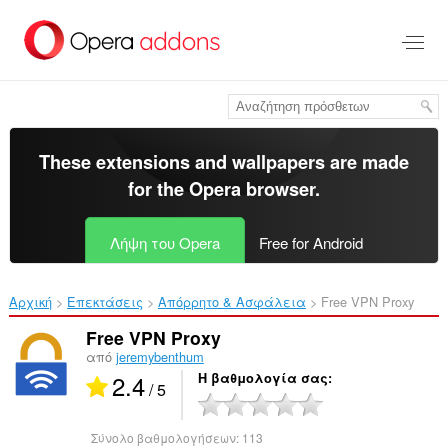
Μετάβαση
στο
κύριο
περιεχόμενο
These extensions and wallpapers are made
for the
Opera browser
.
Λήψη του Opera
Free for Android
Αρχική
Επεκτάσεις
Απόρρητο & Ασφάλεια
Free VPN Proxy‎
Free VPN Proxy
από
jeremybenthum
2.4
Η βαθμολογία σας
/ 5
Σύνολο βαθμολογήσεων:
113