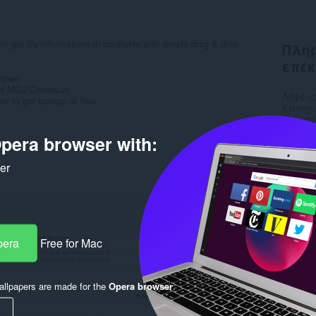
o get file informations in datatable with simple drag & drop
Πληρ
επέκ
System
d and MD5/Checksum
Λήψεις
er to get backup of files
Κατηγο
Έκδοση
Μέγεθο
pera browser with:
Last up
Άδεια
Ιστότο
ker
Σελίδα
Rela
pera
Free for Mac
llpapers are made for the
Opera browser
.