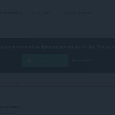
Επεκτάσεις
Wallpapers
Προγραμματιστές
extensions and wallpapers are made for the
Opera b
Λήψη του Opera
Free for Mac
τα
File Info‎
λογία σας