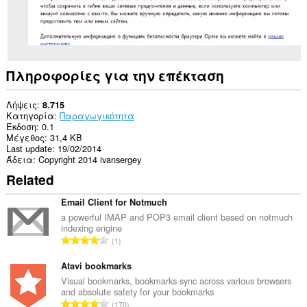
η
επέκταση
μπορεί
να
έχει
πρόσβαση
στις
Πληροφορίες για την επέκταση
καρτέλες
σας
και
Λήψεις
8.715
στη
Κατηγορία
Παραγωγικότητα
δραστηριότητα
Έκδοση
0.1
περιήγησής
Μέγεθος
31,4 KB
σας.
Last update
19/02/2014
Άδεια
Copyright 2014 ivansergey
Related
Email Client for Notmuch
a powerful IMAP and POP3 email client based on notmuch
indexing engine
Σ
1
ύ
ν
Atavi bookmarks
ο
Visual bookmarks, bookmarks sync across various browsers
and absolute safety for your bookmarks
λ
Σ
170