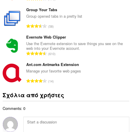
ο
ύ
β
ν
Group Your Tabs
α
ο
Group opened tabs in a pretty list
θ
λ
μ
Σ
58
ο
ο
ύ
β
λ
ν
Evernote Web Clipper
α
ο
ο
Use the Evernote extension to save things you see on the
θ
γ
web into your Evernote account.
λ
μ
Σ
ή
610
ο
ο
ύ
σ
β
λ
ν
Ant.com Antmarks Extension
ε
α
ο
ο
ω
Manage your favorite web pages
θ
γ
λ
ν
μ
Σ
ή
14
ο
:
ο
ύ
σ
β
λ
ν
ε
Σχόλια από χρήστες
α
ο
ο
ω
θ
γ
λ
ν
μ
ή
Comments: 0
ο
:
ο
σ
β
λ
ε
α
ο
ω
θ
γ
ν