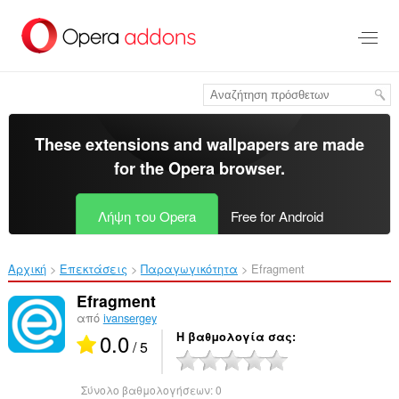
Μετάβαση
στο
κύριο
περιεχόμενο
These extensions and wallpapers are made
for the
Opera browser
.
Λήψη του Opera
Free for Android
Αρχική
Επεκτάσεις
Παραγωγικότητα
Efragment‎
Efragment
από
ivansergey
0.0
Η βαθμολογία σας
/ 5
Σύνολο βαθμολογήσεων:
0