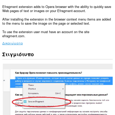
Efragment extension adds to Opera browser with the ability to quickly save
Web pages of text or images on your Efragment-account.
After installing the extension in the browser context menu items are added
to the menu to save the image on the page or selected text.
To use the extension user must have an account on the site
efragment.com.
Δικαιώματα
Στιγμιότυπο
Αυτή
η
επέκταση
μπορεί
να
έχει
πρόσβαση
στα
δεδομένα
σας
σε
ορισμένους
ιστότοπους.
Αυτή