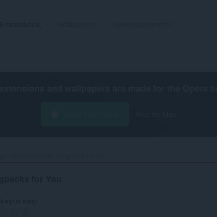
Επεκτάσεις
Wallpapers
Προγραμματιστές
extensions and wallpapers are made for the
Opera b
Λήψη του Opera
Free for Mac
τα
Demoduct.com - bagpacks for You‎
gpacks for You
λογία σας