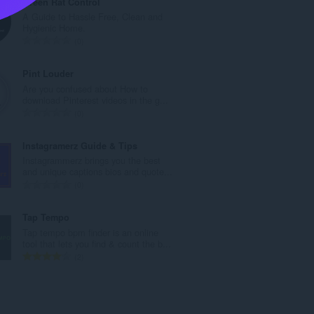
Green Rat Control
ο
A Guide to Hassle Free, Clean and
λ
Hygienic Home.
ο
Σ
0
β
ύ
α
ν
Pint Louder
θ
ο
Are you confused about How to
μ
λ
download Pinterest videos in the g...
ο
ο
Σ
0
λ
β
ύ
ο
α
ν
Instagramerz Guide & Tips
γ
θ
ο
Instagrammerz brings you the best
ή
μ
λ
and unique captions bios and quote...
σ
ο
ο
Σ
0
ε
λ
β
ύ
ω
ο
α
ν
Tap Tempo
ν
γ
θ
ο
Tap tempo bpm finder is an online
:
ή
μ
λ
tool that lets you find & count the b...
σ
ο
ο
Σ
2
ε
λ
β
ύ
ω
ο
α
ν
ν
γ
θ
ο
:
ή
μ
λ