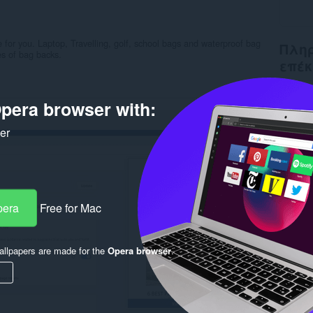
 for you. Laptop, Travelling, golf, school bags and waterproof bag
Πληρ
es of bag backs.
επέκ
Λήψεις
pera browser with:
Κατηγο
Έκδοση
Μέγεθο
ker
Last up
Άδεια
Πολιτι
Ιστότο
Σελίδα
pera
Free for Mac
Rela
llpapers are made for the
Opera browser
.