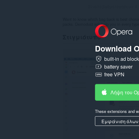
Σύνολο βαθμολογήσεων:
4
Want to know which bag back is best choice
packs. Demoduct will help you in every typ
Στιγμιότυπο
Download O
built-in ad bloc
battery saver
free VPN
Λήψη του O
These extensions and wa
Εμφάνιση όλων