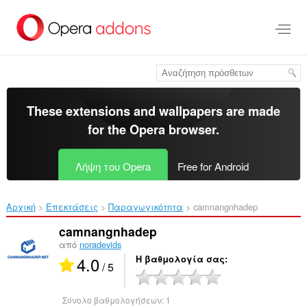
Μετάβαση
στο
κύριο
περιεχόμενο
These extensions and wallpapers are made
for the
Opera browser
.
Λήψη του Opera
Free for Android
Αρχική
Επεκτάσεις
Παραγωγικότητα
camnangnhadep‎
camnangnhadep
από
noradevids
4.0
Η βαθμολογία σας
/ 5
Σύνολο βαθμολογήσεων:
1