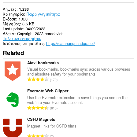
Λήψεις
1.233
Κατηγορία
Παραγωγικότητα
Έκδοση
1.0.0
Μέγεθος
8,6 KB
Last update
04/09/2023
Άδεια
Copyright 2023 noradevids
Πολιτική απορρήτου
Ιστότοπος υπηρεσίας
https://camnangnhadep.net/
Related
Atavi bookmarks
Visual bookmarks, bookmarks sync across various browsers
and absolute safety for your bookmarks
Σ
170
ύ
ν
Evernote Web Clipper
ο
Use the Evernote extension to save things you see on the
web into your Evernote account.
λ
Σ
610
ο
ύ
β
ν
CSFD Magnets
α
ο
Magnet links for CSFD films
θ
λ
μ
Σ
7