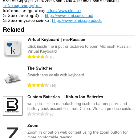
Άδεια
Copyright 2024 2ee075bb-74d0-4cd9-b537-65d7023a64eb
Πολιτική απορρήτου
Ιστότοπος υπηρεσίας
https://www.oimi.co
Σελίδα υποστήριξης
https://www.oimi.co/contact
Σελίδα πηγαίου κώδικα
https://www.oimi.co/products
Related
Virtual Keyboard | ms-Russian
Click inside the input or textarea to open Microsoft Russian
Virtual Keyboard
Σ
8
ύ
ν
The Switcher
ο
Switch tabs easily with keyboard
λ
Σ
10
ο
ύ
β
ν
Custom Batteries - Lithium Ion Batteries
α
ο
we specialize in manufacturing custom battery packs and
θ
battery pack assemblies from China. We can produce custo...
λ
μ
Σ
0
ο
ο
ύ
β
λ
ν
Zoom
α
ο
ο
Zoom in or out on web content using the zoom button for
θ
γ
more comfortable reading.