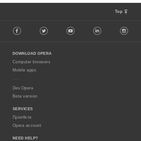
ν
:
Top
F
Facebook
Twitter
Youtube
LinkedIn
Instag
o
l
l
o
DOWNLOAD OPERA
w
O
Computer browsers
p
Mobile apps
e
r
a
Dev.Opera
Beta version
SERVICES
Πρόσθετα
Opera account
NEED HELP?