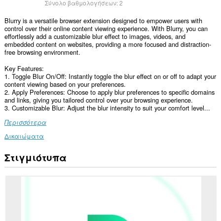
Σύνολο βαθμολογήσεων:
2
Blurry is a versatile browser extension designed to empower users with
control over their online content viewing experience. With Blurry, you can
effortlessly add a customizable blur effect to images, videos, and
embedded content on websites, providing a more focused and distraction-
free browsing environment.
Key Features:
1. Toggle Blur On/Off: Instantly toggle the blur effect on or off to adapt your
content viewing based on your preferences.
2. Apply Preferences: Choose to apply blur preferences to specific domains
and links, giving you tailored control over your browsing experience.
3. Customizable Blur: Adjust the blur intensity to suit your comfort level...
Περισσότερα
Δικαιώματα
Στιγμιότυπα
Αυτή
η
επέκταση
μπορεί
να
έχει
πρόσβαση
στα
δεδομένα