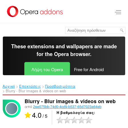
Μετάβαση
στο
κύριο
περιεχόμενο
These extensions and wallpapers are made
for the
Opera browser
.
Λήψη του Opera
Free for Android
Αρχική
Επεκτάσεις
Προσβασιμότητα
Blurry - Blur images & videos on web‎
Blurry - Blur images & videos on web
από
2ee075bb-74d0-4cd9-b537-65d7023a64eb
4.0
Η βαθμολογία σας
/ 5