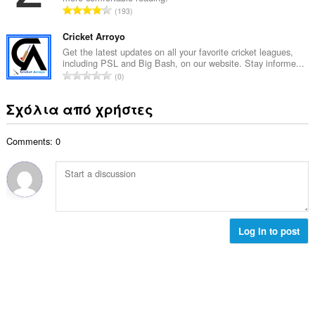
λ
μ
Σ
ή
193
ο
ο
ύ
σ
β
λ
ν
Cricket Arroyo
ε
α
ο
ο
ω
Get the latest updates on all your favorite cricket leagues,
θ
γ
including PSL and Big Bash, on our website. Stay informe...
λ
ν
μ
Σ
ή
0
ο
:
ο
ύ
σ
β
λ
ν
ε
Σχόλια από χρήστες
α
ο
ο
ω
θ
γ
λ
ν
μ
ή
Comments: 0
ο
:
ο
σ
β
λ
ε
α
ο
ω
θ
γ
ν
μ
ή
:
ο
σ
λ
Log in to post
ε
ο
ω
γ
ν
ή
:
σ
ε
ω