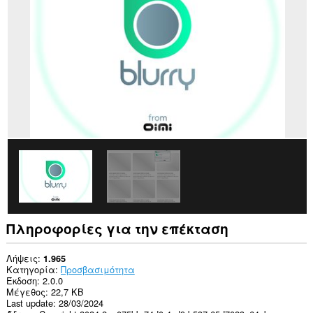
σας
σε
όλους
τους
ιστότοπους.
Πληροφορίες για την επέκταση
Λήψεις
1.965
Κατηγορία
Προσβασιμότητα
Έκδοση
2.0.0
Μέγεθος
22,7 KB
Last update
28/03/2024