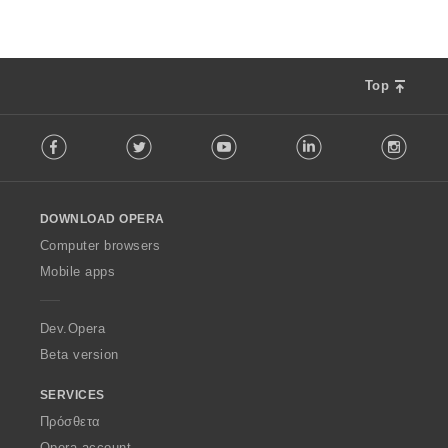
Top
F
Facebook
Twitter
Youtube
LinkedIn
Instag
o
l
l
o
DOWNLOAD OPERA
w
O
Computer browsers
p
Mobile apps
e
r
a
Dev.Opera
Beta version
SERVICES
Πρόσθετα
Opera account