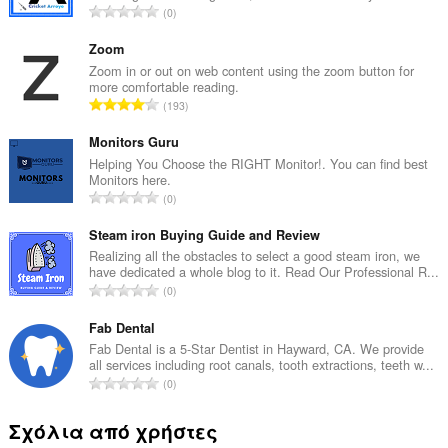
καρτέλες
Σ
0
σας
ύ
και
ν
στη
Zoom
δραστηριότητα
ο
Zoom in or out on web content using the zoom button for
περιήγησής
more comfortable reading.
λ
σας.
Σ
193
ο
ύ
β
ν
Monitors Guru
α
ο
Helping You Choose the RIGHT Monitor!. You can find best
θ
Monitors here.
λ
μ
Σ
0
ο
ο
ύ
β
λ
ν
Steam iron Buying Guide and Review
α
ο
ο
Realizing all the obstacles to select a good steam iron, we
θ
γ
have dedicated a whole blog to it. Read Our Professional R...
λ
μ
Σ
ή
0
ο
ο
ύ
σ
β
λ
ν
Fab Dental
ε
α
ο
ο
ω
Fab Dental is a 5-Star Dentist in Hayward, CA. We provide
θ
γ
all services including root canals, tooth extractions, teeth w...
λ
ν
μ
Σ
ή
0
ο
:
ο
ύ
σ
β
λ
ν
ε
Σχόλια από χρήστες
α
ο
ο
ω