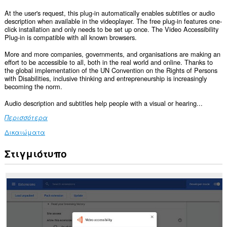
At the user's request, this plug-in automatically enables subtitles or audio
description when available in the videoplayer. The free plug-in features one-
click installation and only needs to be set up once. The Video Accessibility
Plug-in is compatible with all known browsers.
More and more companies, governments, and organisations are making an
effort to be accessible to all, both in the real world and online. Thanks to
the global implementation of the UN Convention on the Rights of Persons
with Disabilities, inclusive thinking and entrepreneurship is increasingly
becoming the norm.
Audio description and subtitles help people with a visual or hearing...
Περισσότερα
Δικαιώματα
Στιγμιότυπο
Αυτή
η
επέκταση
μπορεί
να
έχει
πρόσβαση
στα
δεδομένα