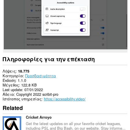
σας
σε
όλους
τους
ιστότοπους.
Αυτή
η
επέκταση
μπορεί
να
έχει
πρόσβαση
Πληροφορίες για την επέκταση
στα
δεδομένα
σας
Λήψεις
18.775
σε
Κατηγορία
Προσβασιμότητα
ορισμένους
Έκδοση
1.1.0
ιστότοπους.
Μέγεθος
122,8 KB
Last update
07/01/2022
Αυτή
Άδεια
Copyright 2022 scribit-pro
η
Ιστότοπος υπηρεσίας
https://accessibility.video/
επέκταση
Related
μπορεί
να
έχει
Cricket Arroyo
πρόσβαση
Get the latest updates on all your favorite cricket leagues,
στις
including PSL and Big Bash, on our website. Stay informe...