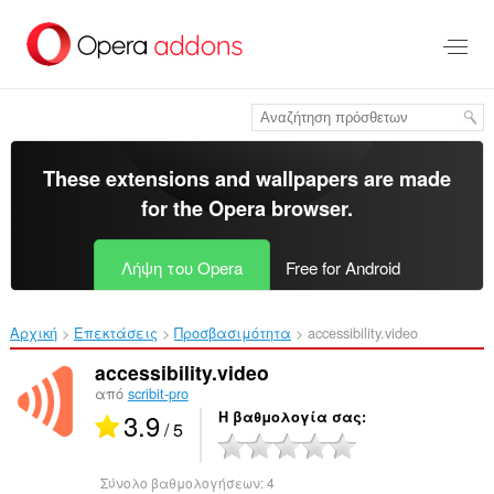
Μετάβαση
στο
κύριο
περιεχόμενο
These extensions and wallpapers are made
for the
Opera browser
.
Λήψη του Opera
Free for Android
Αρχική
Επεκτάσεις
Προσβασιμότητα
accessibility.video‎
accessibility.video
από
scribit-pro
3.9
Η βαθμολογία σας
/ 5
Σύνολο βαθμολογήσεων:
4