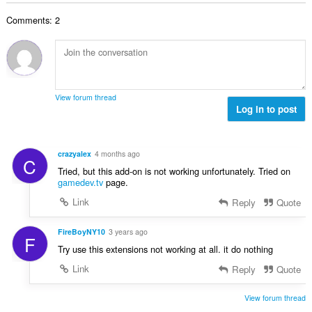
θ
γ
λ
ν
μ
ή
Comments: 2
ο
:
ο
σ
β
λ
ε
α
ο
ω
θ
γ
ν
μ
ή
:
ο
σ
View forum thread
λ
Log in to post
ε
ο
ω
γ
ν
ή
:
crazyalex
4 months ago
C
σ
Tried, but this add-on is not working unfortunately. Tried on
ε
gamedev.tv
page.
ω
Link
Reply
Quote
ν
:
FireBoyNY10
3 years ago
F
Try use this extensions not working at all. it do nothing
Link
Reply
Quote
View forum thread