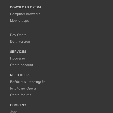
ο
ο
ο
ο
o
ω
ω
ω
ω
γ
γ
γ
γ
DOWNLOAD OPERA
w
ν
ν
ν
ν
ή
ή
ή
ή
O
:
:
:
:
Computer browsers
σ
σ
σ
σ
p
Mobile apps
ε
ε
ε
ε
e
ω
ω
ω
ω
r
ν
ν
ν
ν
a
Dev.Opera
:
:
:
:
Beta version
SERVICES
Πρόσθετα
Opera account
NEED HELP?
Βοήθεια & υποστήριξη
Ιστολόγια Opera
Opera forums
COMPANY
Jobs