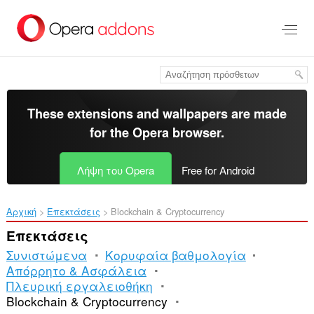
Μετάβαση
στο
κύριο
περιεχόμενο
These extensions and wallpapers are made
for the
Opera browser
.
Λήψη του Opera
Free for Android
Αρχική
Επεκτάσεις
Blockchain & Cryptocurrency
Επεκτάσεις
Συνιστώμενα
Κορυφαία βαθμολογία
Απόρρητο & Ασφάλεια
Πλευρική εργαλειοθήκη
Blockchain & Cryptocurrency