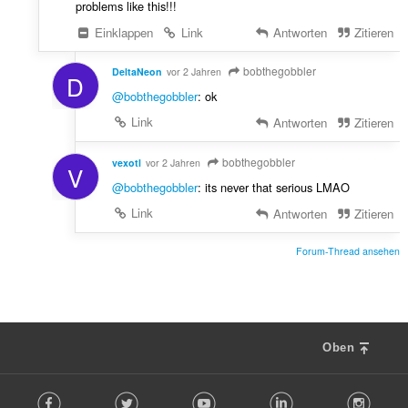
problems like this!!!
Einklappen
Link
Antworten
Zitieren
bobthegobbler
DeltaNeon
vor 2 Jahren
D
@bobthegobbler
: ok
Link
Antworten
Zitieren
bobthegobbler
vexotl
vor 2 Jahren
V
@bobthegobbler
: its never that serious LMAO
Link
Antworten
Zitieren
Forum-Thread ansehen
Oben
F
Facebook
Twitter
Youtube
LinkedIn
Instag
o