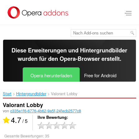
Zum
Hauptinhalt
springen
Diese Erweiterungen und Hintergrundbilder
wurden für den
Opera-Browser
erstellt.
Opera herunterladen
Free for Android
Start
Hintergrundbilder
Valorant Lobby‎
Valorant Lobby
von
c335e1f6-6776-4b62-9a5f-24fecb2577c8
4.7
Ihre Bewertung
/ 5
Gesamte Bewertungen:
35