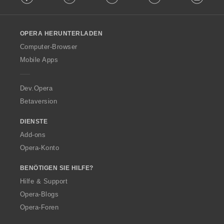
l
l
o
OPERA HERUNTERLADEN
w
O
Computer-Browser
p
Mobile Apps
e
r
a
Dev.Opera
Betaversion
DIENSTE
Add-ons
Opera-Konto
BENÖTIGEN SIE HILFE?
Hilfe & Support
Opera-Blogs
Opera-Foren