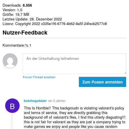
Downloads
6.556
Version
1.0
Größe
19,7 MB
Letztes Update
28. Dezember 2022
Lizenz
Copyright 2022 c335e1f6-6776-4b62-9a5f-24fecb2577c8
Nutzer-Feedback
Kommentare:% 1
Forum-Thread ansehen
Zum Posten anmelden
bobthegobbler
vor 2 Jahren
B
This Is Horrible!! This backgroudn is violating valorant's policy
and terms of service, they are directly grabbing this
background off of valorant's files, I find this utterly disgusting!!!
this is not fair for valorant as they are just a company trying to
make games we enjoy and people like you cause random