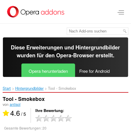
Zum
Hauptinhalt
springen
Diese Erweiterungen und Hintergrundbilder
wurden für den
Opera-Browser
erstellt.
Opera herunterladen
Free for Android
Start
Hintergrundbilder
Tool - Smokebox‎
Tool - Smokebox
von
antisol
4.6
Ihre Bewertung
/ 5
Gesamte Bewertungen:
20