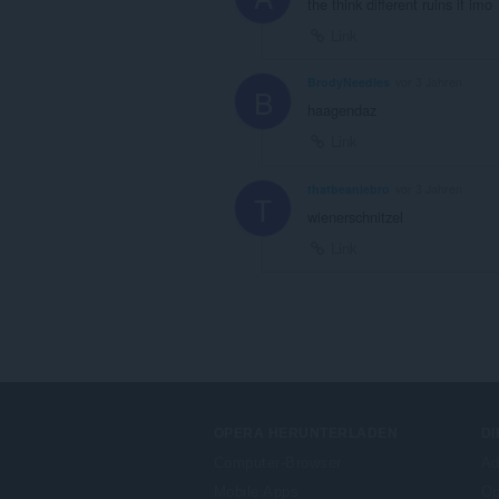
the think different ruins it imo
Link
BrodyNeedles
vor 3 Jahren
B
haagendaz
Link
thatbeaniebro
vor 3 Jahren
T
wienerschnitzel
Link
OPERA HERUNTERLADEN
DI
Computer-Browser
Ad
Mobile Apps
Op