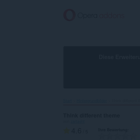
Zum
Hauptinhalt
springen
Diese Erweiter
Start
Hintergrundbilder
Think different 
Think different theme
von
zartasht
4.6
Ihre Bewertung
/ 5