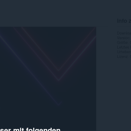
Info 
Downlo
Version
Größe
Letztes
Urheber
Lizenz
er mit folgenden