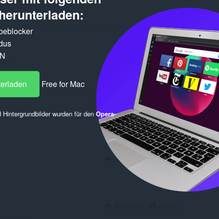
herunterladen:
rbeblocker
dus
PN
terladen
Free for Mac
Zum Posten anmelden
 Hintergrundbilder wurden für den
Opera-
Antworten
Zitieren
Antworten
Zitieren