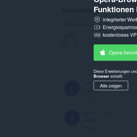
Funktionen 
Nutzer-Feedback
integrierter We
Kommentare:% 1
Energiesparmo
kostenloses V
Opera herun
Forum-Thread ansehen
Diese Erweiterungen und
Browser
erstellt.
luongvankhien
vor 1 Jahr
Alle zeigen
L
God like
Link
Ambuj
vor 2 Jahren
A
weird
Link