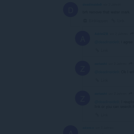
deadinside9
vor 2 Jahren
D
brh remove that water mark
Einklappen
Link
AdrielZB
vor 2 Jahren
A
@deadinside9
: i agree
Link
zartasht
vor 2 Jahren
Z
@deadinside9
: Ok I wi
Link
zartasht
vor 2 Jahren
Z
@deadinside9
: I reupl
link or you can search 
Link
adxm-v
vor 3 Jahren
A