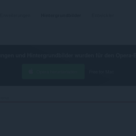
Erweiterungen
Hintergrundbilder
Entwickler
ungen und Hintergrundbilder wurden für den
Opera-
Opera herunterladen
Free for Mac
theme‎