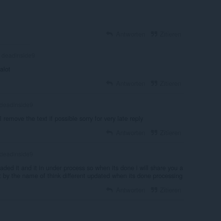
Antworten
Zitieren
deadinside9
 alot
Antworten
Zitieren
deadinside9
ll remove the text if possible sorry for very late reply
Antworten
Zitieren
deadinside9
oaded it and it in under process so when its done i will share you a
it by the name of think different updated when its done processing
Antworten
Zitieren