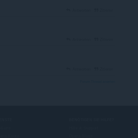
Antworten
Zitieren
Antworten
Zitieren
Antworten
Zitieren
Forum-Thread ansehen
ENSTE
BENÖTIGEN SIE HILFE?
d-ons
Hilfe & Support
era-Konto
Opera-Blogs