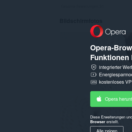
Gesamte Bewertungen:
20
Bildschirmfotos
Opera-Brows
Funktionen 
integrierter We
Energiesparmo
kostenloses V
Opera herun
Diese Erweiterungen und
Browser
erstellt.
Alle zeigen