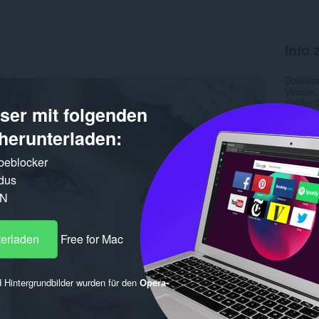
Info 
Downlo
Version
Größe
er mit folgenden
Letztes
Lizenz
herunterladen:
rbeblocker
dus
PN
terladen
Free for Mac
 Hintergrundbilder wurden für den
Opera-