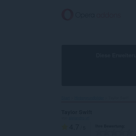
Zum
Hauptinhalt
springen
Diese Erweiter
Start
Hintergrundbilder
Taylor Swift‎
Taylor Swift
von
alejandro-vrl
4.7
Ihre Bewertung
/ 5