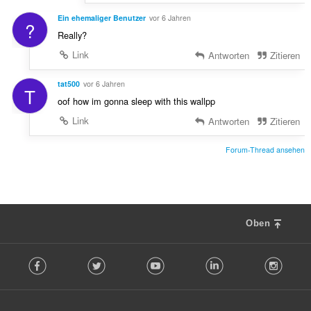
Ein ehemaliger Benutzer
vor 6 Jahren
?
Really?
Link
Antworten
Zitieren
tat500
vor 6 Jahren
T
oof how im gonna sleep with this wallpp
Link
Antworten
Zitieren
Forum-Thread ansehen
Oben
F
Facebook
Twitter
Youtube
LinkedIn
Instag
o
l
l
o