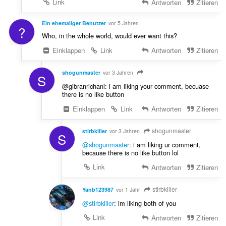
Link
Antworten
Zitieren
Ein ehemaliger Benutzer
vor 5 Jahren
?
Who, in the whole world, would ever want this?
Einklappen
Link
Antworten
Zitieren
shogunmaster
vor 3 Jahren
S
@gibranrichani: i am liking your comment, becuase
there is no like button
Einklappen
Link
Antworten
Zitieren
shogunmaster
stirbkiller
vor 3 Jahren
S
@shogunmaster
: i am liking ur comment,
because there is no like button lol
Link
Antworten
Zitieren
stirbkiller
Yanb123987
vor 1 Jahr
@stirbkiller
: im liking both of you
Link
Antworten
Zitieren