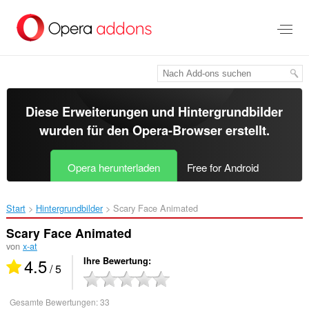
Zum
Hauptinhalt
springen
Diese Erweiterungen und Hintergrundbilder
wurden für den
Opera-Browser
erstellt.
Opera herunterladen
Free for Android
Start
Hintergrundbilder
Scary Face Animated‎
Scary Face Animated
von
x-at
4.5
Ihre Bewertung
/ 5
Gesamte Bewertungen:
33