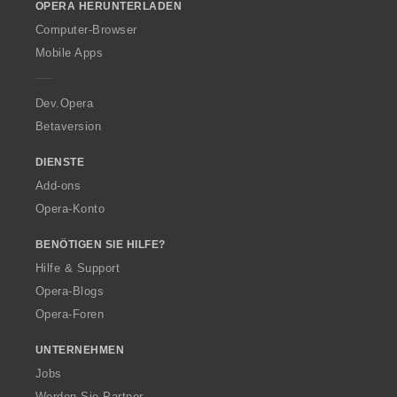
OPERA HERUNTERLADEN
w
O
Computer-Browser
p
Mobile Apps
e
r
a
Dev.Opera
Betaversion
DIENSTE
Add-ons
Opera-Konto
BENÖTIGEN SIE HILFE?
Hilfe & Support
Opera-Blogs
Opera-Foren
UNTERNEHMEN
Jobs
Werden Sie Partner