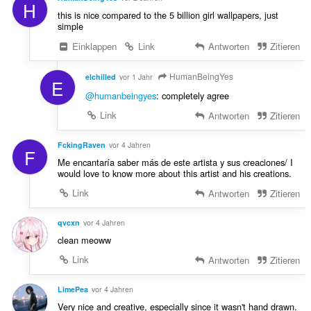
H
this is nice compared to the 5 billion girl wallpapers, just
simple
Einklappen
Link
Antworten
Zitieren
HumanBeingYes
elchilled
vor 1 Jahr
E
@humanbeingyes
: completely agree
Link
Antworten
Zitieren
FckingRaven
vor 4 Jahren
F
Me encantaría saber más de este artista y sus creaciones/ I
would love to know more about this artist and his creations.
Link
Antworten
Zitieren
qvcxn
vor 4 Jahren
clean meoww
Link
Antworten
Zitieren
LimePea
vor 4 Jahren
Very nice and creative, especially since it wasn't hand drawn.