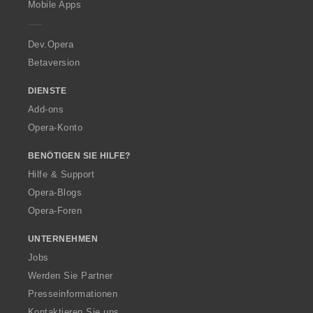
Mobile Apps
e
r
a
Dev.Opera
Betaversion
DIENSTE
Add-ons
Opera-Konto
BENÖTIGEN SIE HILFE?
Hilfe & Support
Opera-Blogs
Opera-Foren
UNTERNEHMEN
Jobs
Werden Sie Partner
Presseinformationen
Kontaktieren Sie uns