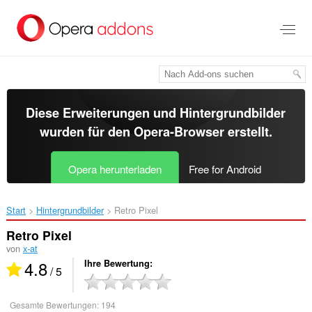
Zum
Hauptinhalt
springen
Diese Erweiterungen und Hintergrundbilder
wurden für den
Opera-Browser
erstellt.
Opera herunterladen
Free for Android
Start
Hintergrundbilder
Retro Pixel‎
Retro Pixel
von
x-at
4.8
Ihre Bewertung
/ 5
Gesamte Bewertungen:
194