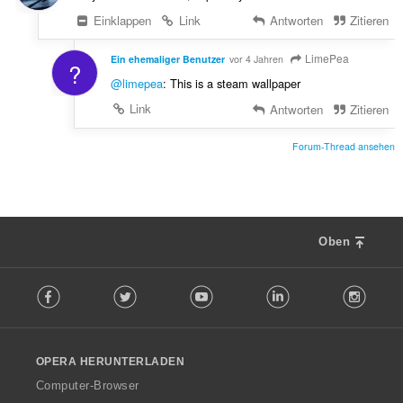
Einklappen
Link
Antworten
Zitieren
LimePea
Ein ehemaliger Benutzer
vor 4 Jahren
?
@limepea
: This is a steam wallpaper
Link
Antworten
Zitieren
Forum-Thread ansehen
Oben
F
Facebook
Twitter
Youtube
LinkedIn
Instag
o
l
l
o
OPERA HERUNTERLADEN
w
O
Computer-Browser
p