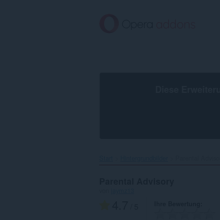
Zum
Hauptinhalt
springen
Diese Erweiter
Start
Hintergrundbilder
Parental Advisor
Parental Advisory
von
jaymz13
4.7
Ihre Bewertung
/ 5