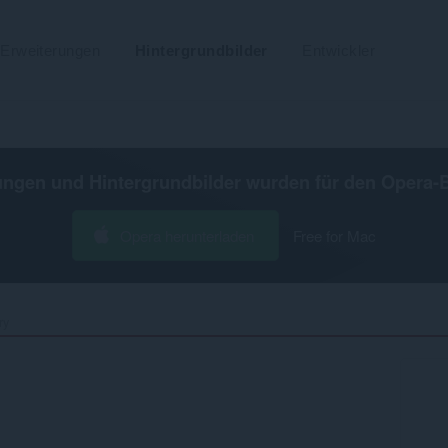
Erweiterungen
Hintergrundbilder
Entwickler
ungen und Hintergrundbilder wurden für den
Opera-
Opera herunterladen
Free for Mac
y‎