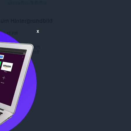
Opera herunterladen
zum Hintergrundbild
x
ads
12.635
1.1
184,1 KB
 Update
16. Januar 2015
Copyright 2014 jaymz13