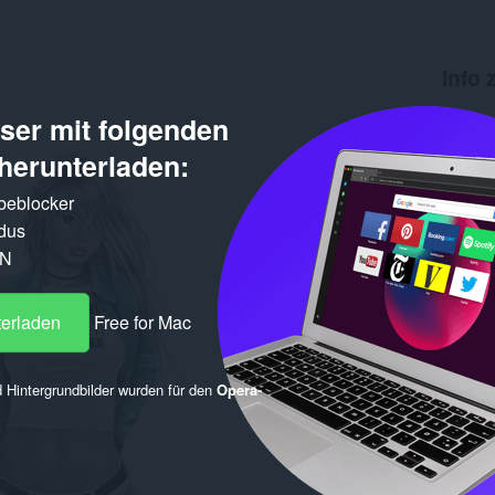
Info 
er mit folgenden
Downlo
Version
herunterladen:
Größe
Letztes
Lizenz
rbeblocker
dus
PN
terladen
Free for Mac
 Hintergrundbilder wurden für den
Opera-