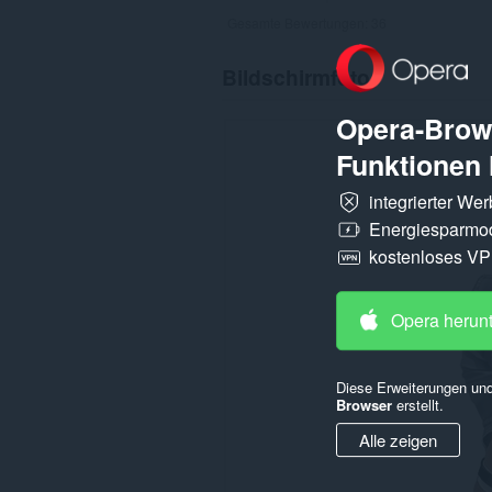
Gesamte Bewertungen:
36
Bildschirmfoto
Opera-Brows
Funktionen 
integrierter We
Energiesparmo
kostenloses V
Opera herun
Diese Erweiterungen und
Browser
erstellt.
Alle zeigen