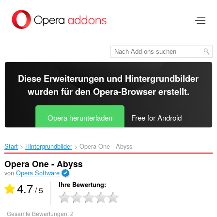
Zum
Hauptinhalt
springen
Diese Erweiterungen und Hintergrundbilder
wurden für den
Opera-Browser
erstellt.
Opera herunterladen
Free for Android
Start
Hintergrundbilder
Opera One - Abyss‎
Opera One - Abyss
von
Opera Software
4.7
Ihre Bewertung
/ 5
Gesamte Bewertungen:
2