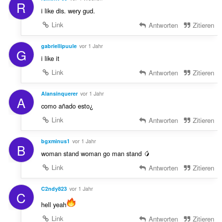
R
i like dis. wery gud.
Link
Antworten
Zitieren
gabriellipuule
vor 1 Jahr
G
i like it
Link
Antworten
Zitieren
Alansinquerer
vor 1 Jahr
A
como añado esto¿
Link
Antworten
Zitieren
bgxminus1
vor 1 Jahr
B
woman stand woman go man stand 🥭
Link
Antworten
Zitieren
C2ndy823
vor 1 Jahr
C
hell yeah
Link
Antworten
Zitieren