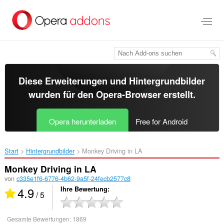
Zum
Hauptinhalt
springen
Diese Erweiterungen und Hintergrundbilder
wurden für den
Opera-Browser
erstellt.
Opera herunterladen
Free for Android
Start
Hintergrundbilder
Monkey Driving in LA‎
Monkey Driving in LA
von
c335e1f6-6776-4b62-9a5f-24fecb2577c8
4.9
Ihre Bewertung
/ 5
Gesamte Bewertungen:
1869