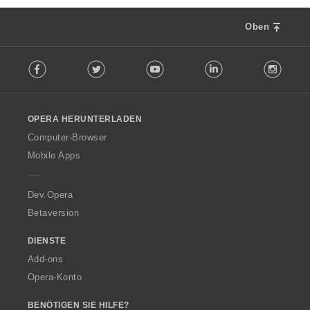
Oben
F
Facebook
Twitter
Youtube
LinkedIn
Instag
o
l
l
o
OPERA HERUNTERLADEN
w
O
Computer-Browser
p
Mobile Apps
e
r
a
Dev.Opera
Betaversion
DIENSTE
Add-ons
Opera-Konto
BENÖTIGEN SIE HILFE?