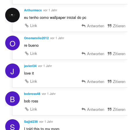
Arthurmscx
vor 1 Jahr
eu tenho como wallpaper inicial do pc
Link
Antworten
Zitieren
Onomatolio2012
vor 1 Jahr
O
re bueno
Link
Antworten
Zitieren
javieri34
vor 1 Jahr
J
love it
Link
Antworten
Zitieren
bobross48
vor 1 Jahr
B
bob ross
Link
Antworten
Zitieren
Sajjid238
vor 1 Jahr
S
I told this to my mom