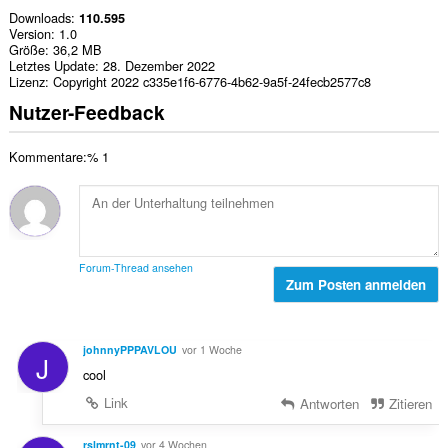
Downloads
110.595
Version
1.0
Größe
36,2 MB
Letztes Update
28. Dezember 2022
Lizenz
Copyright 2022 c335e1f6-6776-4b62-9a5f-24fecb2577c8
Nutzer-Feedback
Kommentare:% 1
Forum-Thread ansehen
Zum Posten anmelden
johnnyPPPAVLOU
vor 1 Woche
J
cool
Link
Antworten
Zitieren
rslmrnt-09
vor 4 Wochen