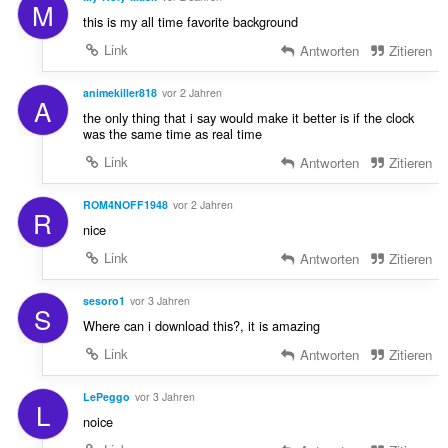
M
this is my all time favorite background
Link
Antworten
Zitieren
animekiller818
vor 2 Jahren
A
the only thing that i say would make it better is if the clock
was the same time as real time
Link
Antworten
Zitieren
ROM4NOFF1948
vor 2 Jahren
R
nice
Link
Antworten
Zitieren
sesoro1
vor 3 Jahren
S
Where can i download this?, it is amazing
Link
Antworten
Zitieren
LePeggo
vor 3 Jahren
L
noice