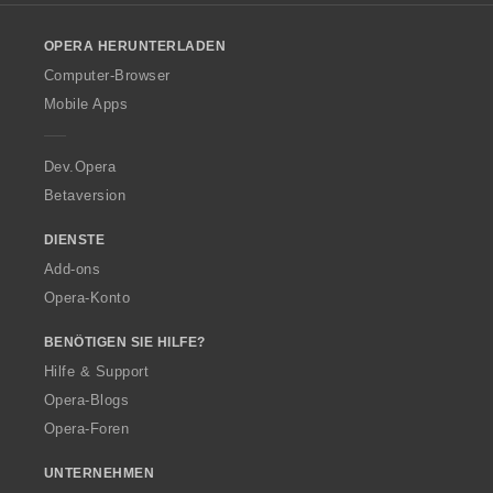
l
o
OPERA HERUNTERLADEN
w
O
Computer-Browser
p
Mobile Apps
e
r
a
Dev.Opera
Betaversion
DIENSTE
Add-ons
Opera-Konto
BENÖTIGEN SIE HILFE?
Hilfe & Support
Opera-Blogs
Opera-Foren
UNTERNEHMEN