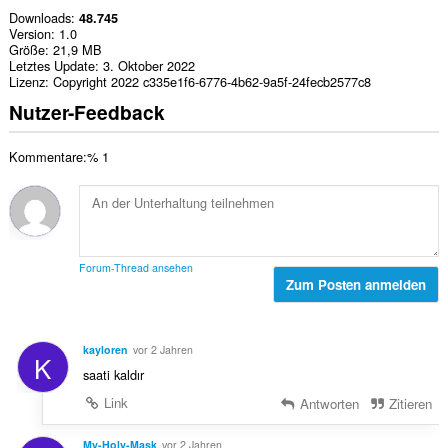
Downloads
48.745
Version
1.0
Größe
21,9 MB
Letztes Update
3. Oktober 2022
Lizenz
Copyright 2022 c335e1f6-6776-4b62-9a5f-24fecb2577c8
Nutzer-Feedback
Kommentare:% 1
Forum-Thread ansehen
Zum Posten anmelden
kayloren
vor 2 Jahren
K
saati kaldır
Link
Antworten
Zitieren
My-Holy-Mask
vor 2 Jahren