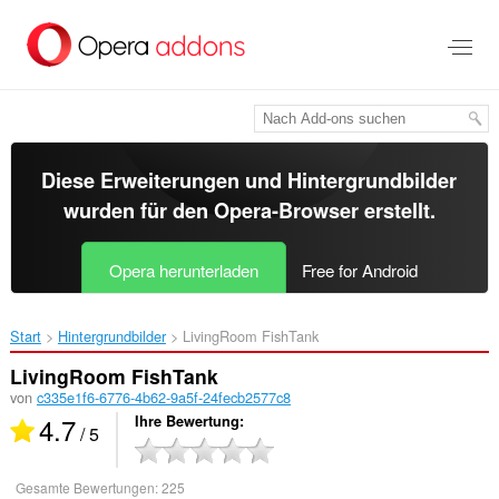
Zum
Hauptinhalt
springen
Diese Erweiterungen und Hintergrundbilder
wurden für den
Opera-Browser
erstellt.
Opera herunterladen
Free for Android
Start
Hintergrundbilder
LivingRoom FishTank‎
LivingRoom FishTank
von
c335e1f6-6776-4b62-9a5f-24fecb2577c8
4.7
Ihre Bewertung
/ 5
Gesamte Bewertungen:
225