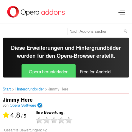
Zum
Hauptinhalt
springen
Diese Erweiterungen und Hintergrundbilder
wurden für den
Opera-Browser
erstellt.
Opera herunterladen
Free for Android
Start
Hintergrundbilder
Jimmy Here‎
Jimmy Here
von
Opera Software
4.8
Ihre Bewertung
/ 5
Gesamte Bewertungen:
42