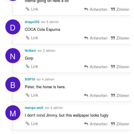
theme going on here a lot
Link
Antworten
Zitieren
drago255
vor 3 Jahren
D
COCA Cola Espuma
Link
Antworten
Zitieren
NcNavi
vor 3 Jahren
N
Gorp
Link
Antworten
Zitieren
BSP10
vor 4 Jahren
B
Peter, the horse is here.
Link
Antworten
Zitieren
mango-wolf
vor 4 Jahren
M
I don't mind Jimmy, but this wallpaper looks fugly
Link
Antworten
Zitieren