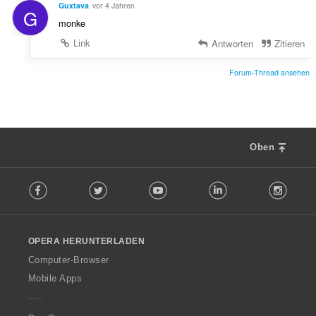
Guxtava
vor 4 Jahren
G
monke
Link
Antworten
Zitieren
Forum-Thread ansehen
Oben
F
Facebook
Twitter
Youtube
LinkedIn
Instag
o
l
l
o
OPERA HERUNTERLADEN
w
O
Computer-Browser
p
Mobile Apps
e
r
a