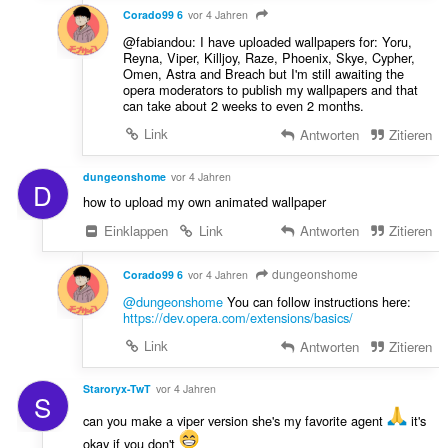
Corado99 6
vor 4 Jahren
@fabiandou: I have uploaded wallpapers for: Yoru,
Reyna, Viper, Killjoy, Raze, Phoenix, Skye, Cypher,
Omen, Astra and Breach but I'm still awaiting the
opera moderators to publish my wallpapers and that
can take about 2 weeks to even 2 months.
Link
Antworten
Zitieren
dungeonshome
vor 4 Jahren
D
how to upload my own animated wallpaper
Einklappen
Link
Antworten
Zitieren
dungeonshome
Corado99 6
vor 4 Jahren
@dungeonshome
You can follow instructions here:
https://dev.opera.com/extensions/basics/
Link
Antworten
Zitieren
Staroryx-TwT
vor 4 Jahren
S
can you make a viper version she's my favorite agent
it's
okay if you don't