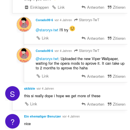
Einklappen
Link
Antworten
Zitieren
Staroryx-TwT
Corado99 6
vor 4 Jahren
@staroryx-twt
I'll try
Link
Antworten
Zitieren
Staroryx-TwT
Corado99 6
vor 4 Jahren
@staroryx-twt
: Uploaded the new Viper Wallpaper,
waiting for the opera mods to aprove it. It can take up
to 2 months to aprove tho haha
Link
Antworten
Zitieren
skibble
vor 4 Jahren
S
this si really dope i hope we get more of these
Link
Antworten
Zitieren
Ein ehemaliger Benutzer
vor 4 Jahren
?
nice