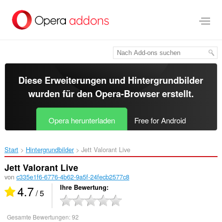
Zum
Hauptinhalt
springen
Diese Erweiterungen und Hintergrundbilder
wurden für den
Opera-Browser
erstellt.
Opera herunterladen
Free for Android
Start
Hintergrundbilder
Jett Valorant Live‎
Jett Valorant Live
von
c335e1f6-6776-4b62-9a5f-24fecb2577c8
4.7
Ihre Bewertung
/ 5
Gesamte Bewertungen:
92