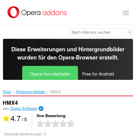
Zum
Hauptinhalt
springen
Diese Erweiterungen und Hintergrundbilder
wurden für den
Opera-Browser
erstellt.
Opera herunterladen
Free for Android
Start
Hintergrundbilder
HMX4‎
HMX4
von
Opera Software
4.7
Ihre Bewertung
/ 5
Gesamte Bewertungen:
5