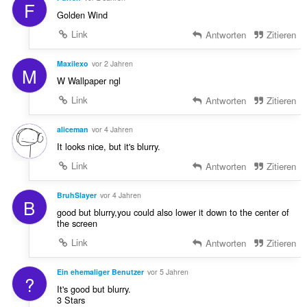
F
Golden Wind
Link
Antworten
Zitieren
Maxilexo
vor 2 Jahren
M
W Wallpaper ngl
Link
Antworten
Zitieren
aliceman
vor 4 Jahren
It looks nice, but it's blurry.
Link
Antworten
Zitieren
BruhSlayer
vor 4 Jahren
B
good but blurry,you could also lower it down to the center of
the screen
Link
Antworten
Zitieren
Ein ehemaliger Benutzer
vor 5 Jahren
?
It's good but blurry.
3 Stars