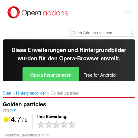
Zum
Hauptinhalt
springen
Diese Erweiterungen und Hintergrundbilder
wurden für den
Opera-Browser
erstellt.
Opera herunterladen
Free for Android
Start
Hintergrundbilder
Golden particles‎
Golden particles
von
x-at
4.7
Ihre Bewertung
/ 5
Gesamte Bewertungen:
14