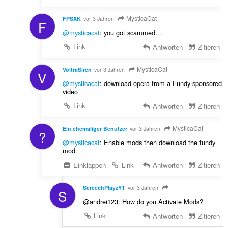
MysticaCat
FPSXK
vor 3 Jahren
F
@mysticacat
: you got scammed...
Link
Antworten
Zitieren
MysticaCat
VoltraSiren
vor 3 Jahren
V
@mysticacat
: download opera from a Fundy sponsored
video
Link
Antworten
Zitieren
MysticaCat
Ein ehemaliger Benutzer
vor 3 Jahren
?
@mysticacat
: Enable mods then download the fundy
mod.
Einklappen
Link
Antworten
Zitieren
ScreechPlayzYT
vor 3 Jahren
S
@andrei123: How do you Activate Mods?
Link
Antworten
Zitieren