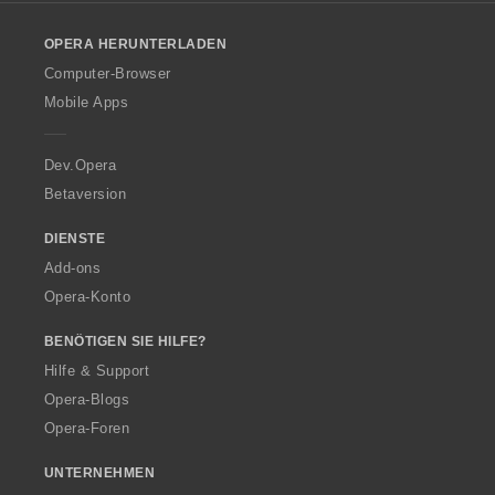
l
o
OPERA HERUNTERLADEN
w
O
Computer-Browser
p
Mobile Apps
e
r
a
Dev.Opera
Betaversion
DIENSTE
Add-ons
Opera-Konto
BENÖTIGEN SIE HILFE?
Hilfe & Support
Opera-Blogs
Opera-Foren
UNTERNEHMEN