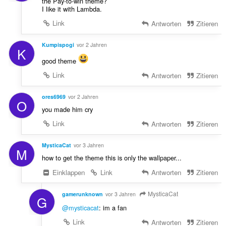
the Pay-to-win theme?
I like it with Lambda.
Link
Antworten
Zitieren
Kumpispogi
vor 2 Jahren
K
good theme
Link
Antworten
Zitieren
ores6969
vor 2 Jahren
O
you made him cry
Link
Antworten
Zitieren
MysticaCat
vor 3 Jahren
M
how to get the theme this is only the wallpaper...
Einklappen
Link
Antworten
Zitieren
MysticaCat
gamerunknown
vor 3 Jahren
G
@mysticacat
: im a fan
Link
Antworten
Zitieren