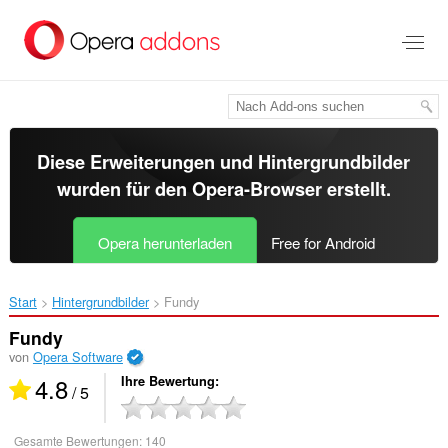
Zum
Hauptinhalt
springen
Diese Erweiterungen und Hintergrundbilder
wurden für den
Opera-Browser
erstellt.
Opera herunterladen
Free for Android
Start
Hintergrundbilder
Fundy‎
Fundy
von
Opera Software
4.8
Ihre Bewertung
/ 5
Gesamte Bewertungen:
140