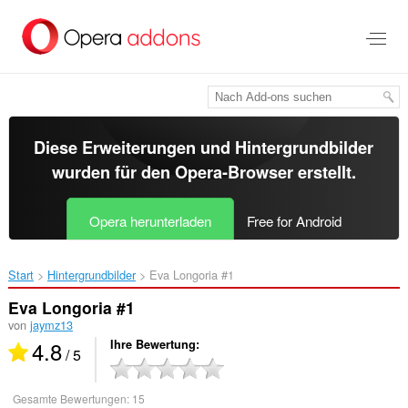
Zum
Hauptinhalt
springen
Diese Erweiterungen und Hintergrundbilder
wurden für den
Opera-Browser
erstellt.
Opera herunterladen
Free for Android
Start
Hintergrundbilder
Eva Longoria #1‎
Eva Longoria #1
von
jaymz13
4.8
Ihre Bewertung
/ 5
Gesamte Bewertungen:
15