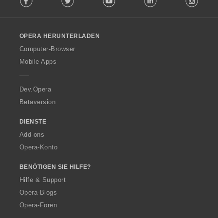
l
l
o
OPERA HERUNTERLADEN
w
O
Computer-Browser
p
Mobile Apps
e
r
a
Dev.Opera
Betaversion
DIENSTE
Add-ons
Opera-Konto
BENÖTIGEN SIE HILFE?
Hilfe & Support
Opera-Blogs
Opera-Foren