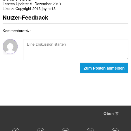
Letztes Update
5. Dezember 2013
Lizenz
Copyright 2013 jaymz13
Nutzer-Feedback
Kommentare:% 1
Zum Posten anmelden
Oben
F
Facebook
Twitter
Youtube
LinkedIn
Instag
o