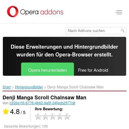
Zum
Hauptinhalt
springen
Diese Erweiterungen und Hintergrundbilder
wurden für den
Opera-Browser
erstellt.
Opera herunterladen
Free for Android
Start
Hintergrundbilder
Denji Manga Scroll Chainsaw Man‎
Denji Manga Scroll Chainsaw Man
von
c335e1f6-6776-4b62-9a5f-24fecb2577c8
4.8
Ihre Bewertung
/ 5
Gesamte Bewertungen:
106