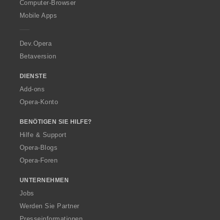
O
Computer-Browser
p
Mobile Apps
e
r
a
Dev.Opera
Betaversion
DIENSTE
Add-ons
Opera-Konto
BENÖTIGEN SIE HILFE?
Hilfe & Support
Opera-Blogs
Opera-Foren
UNTERNEHMEN
Jobs
Werden Sie Partner
Presseinformationen