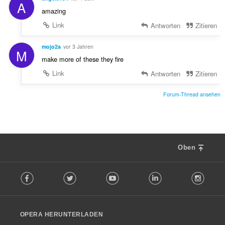
A
amazing
Link
Antworten
Zitieren
mojo2a
vor 3 Jahren
M
make more of these they fire
Link
Antworten
Zitieren
Forum-Thread ansehen
Oben
F
Facebook
Twitter
Youtube
LinkedIn
Instag
o
l
l
o
OPERA HERUNTERLADEN
w