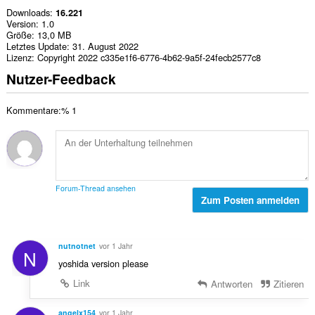
Downloads
16.221
Version
1.0
Größe
13,0 MB
Letztes Update
31. August 2022
Lizenz
Copyright 2022 c335e1f6-6776-4b62-9a5f-24fecb2577c8
Nutzer-Feedback
Kommentare:% 1
Forum-Thread ansehen
Zum Posten anmelden
nutnotnet
vor 1 Jahr
N
yoshida version please
Link
Antworten
Zitieren
angelx154
vor 1 Jahr