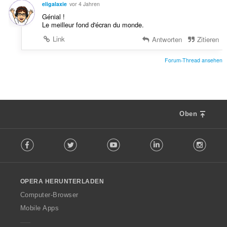
eligalaxie
vor 4 Jahren
Génial !
Le meilleur fond d'écran du monde.
Link
Antworten
Zitieren
Forum-Thread ansehen
Oben
F
Facebook
Twitter
Youtube
LinkedIn
Instag
o
l
l
o
OPERA HERUNTERLADEN
w
O
Computer-Browser
p
Mobile Apps
e
r