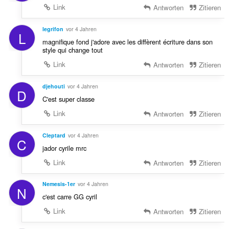
Link
Antworten
Zitieren
legrifon
vor 4 Jahren
L
magnifique fond j'adore avec les diffèrent écriture dans son
style qui change tout
Link
Antworten
Zitieren
djehouti
vor 4 Jahren
D
C'est super classe
Link
Antworten
Zitieren
Cleptard
vor 4 Jahren
C
jador cyrile mrc
Link
Antworten
Zitieren
Nemesis-1er
vor 4 Jahren
N
c'est carre GG cyril
Link
Antworten
Zitieren