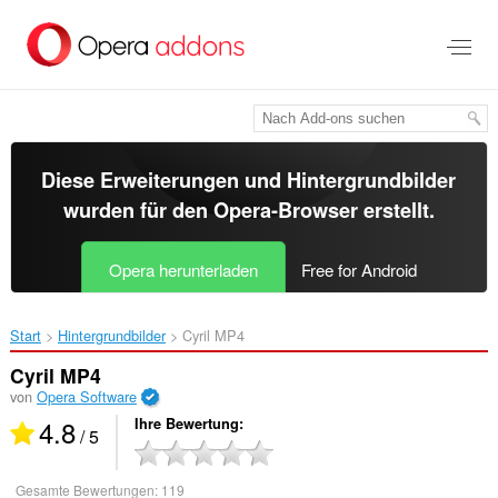
Zum
Hauptinhalt
springen
Diese Erweiterungen und Hintergrundbilder
wurden für den
Opera-Browser
erstellt.
Opera herunterladen
Free for Android
Start
Hintergrundbilder
Cyril MP4‎
Cyril MP4
von
Opera Software
4.8
Ihre Bewertung
/ 5
Gesamte Bewertungen:
119