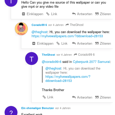
T
Hello Can you give me source of this wallpaper or can you
give mp4 or any video file
Einklappen
Link
Antworten
Zitieren
TheGhost
Corado99 6
vor 4 Jahren
@theghost
: Hi, you can download the wallpaper here:
https://mylivewallpapers.com/?ddownload=28153
Einklappen
Link
Antworten
Zitieren
Corado99 6
TheGhost
vor 4 Jahren
T
@corado99-6
said in
Cyberpunk 2077 Samurai
:
@theghost
: Hi, you can download the
wallpaper here:
https://mylivewallpapers.com/?
ddownload=28153
Thanks Brother
Link
Antworten
Zitieren
Ein ehemaliger Benutzer
vor 4 Jahren
?
Excellent work.