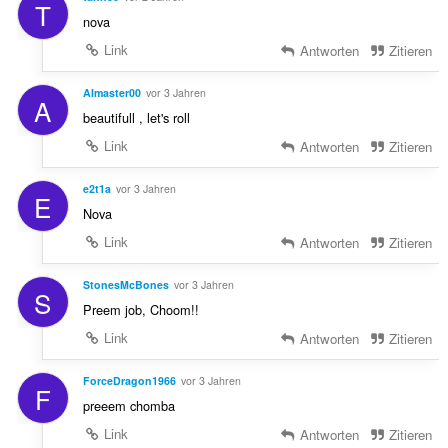
T
nova
Link
Antworten
Zitieren
AImaster00
vor 3 Jahren
A
beautifull , let's roll
Link
Antworten
Zitieren
e2t1a
vor 3 Jahren
E
Nova
Link
Antworten
Zitieren
StonesMcBones
vor 3 Jahren
S
Preem job, Choom!!
Link
Antworten
Zitieren
ForceDragon1966
vor 3 Jahren
F
preeem chomba
Link
Antworten
Zitieren