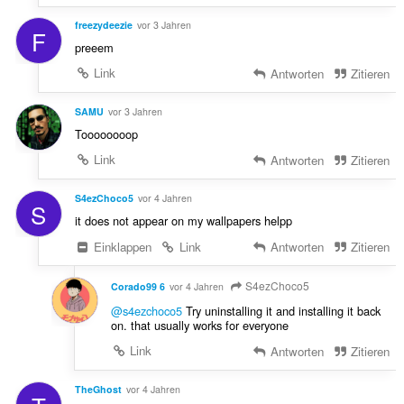
freezydeezie
vor 3 Jahren
F
preeem
Link
Antworten
Zitieren
SAMU
vor 3 Jahren
Toooooooop
Link
Antworten
Zitieren
S4ezChoco5
vor 4 Jahren
S
it does not appear on my wallpapers helpp
Einklappen
Link
Antworten
Zitieren
S4ezChoco5
Corado99 6
vor 4 Jahren
@s4ezchoco5
Try uninstalling it and installing it back
on. that usually works for everyone
Link
Antworten
Zitieren
TheGhost
vor 4 Jahren