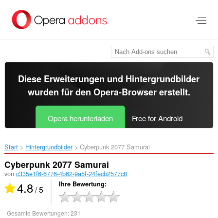
Zum
Hauptinhalt
springen
Diese Erweiterungen und Hintergrundbilder
wurden für den
Opera-Browser
erstellt.
Opera herunterladen
Free for Android
Start
Hintergrundbilder
Cyberpunk 2077 Samurai‎
Cyberpunk 2077 Samurai
von
c335e1f6-6776-4b62-9a5f-24fecb2577c8
4.8
Ihre Bewertung
/ 5
Gesamte Bewertungen:
231