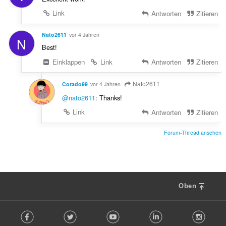
Link
Antworten
Zitieren
Nato2611
vor 4 Jahren
N
Best!
Einklappen
Link
Antworten
Zitieren
Nato2611
Corado99
vor 4 Jahren
@nato2611
: Thanks!
Link
Antworten
Zitieren
Forum-Thread ansehen
Oben
F
Facebook
Twitter
Youtube
LinkedIn
Instag
o
l