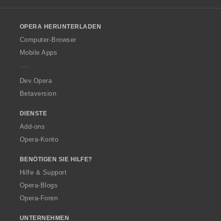
l
o
OPERA HERUNTERLADEN
w
O
Computer-Browser
p
Mobile Apps
e
r
a
Dev.Opera
Betaversion
DIENSTE
Add-ons
Opera-Konto
BENÖTIGEN SIE HILFE?
Hilfe & Support
Opera-Blogs
Opera-Foren
UNTERNEHMEN