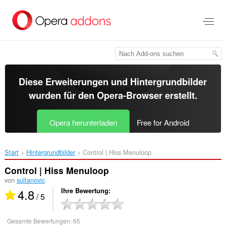
Zum
Hauptinhalt
springen
Diese Erweiterungen und Hintergrundbilder
wurden für den
Opera-Browser
erstellt.
Opera herunterladen
Free for Android
Start
Hintergrundbilder
Control | Hiss Menuloop‎
Control | Hiss Menuloop
von
sultanovic
4.8
Ihre Bewertung
/ 5
Gesamte Bewertungen:
65