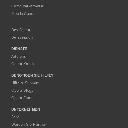
O
Computer-Browser
p
Mobile Apps
e
r
a
Dev.Opera
Betaversion
DIENSTE
Add-ons
Opera-Konto
BENÖTIGEN SIE HILFE?
Hilfe & Support
Opera-Blogs
Opera-Foren
UNTERNEHMEN
Jobs
Werden Sie Partner