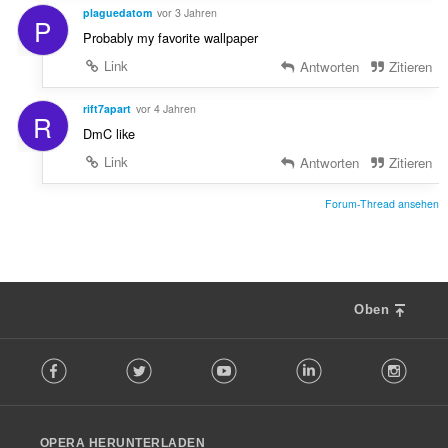
plaguedatom
vor 3 Jahren
P
Probably my favorite wallpaper
Link
Antworten
Zitieren
rift7apart
vor 4 Jahren
R
DmC like
Link
Antworten
Zitieren
Forum-Thread ansehen
Oben
F
Facebook
Twitter
Youtube
LinkedIn
Instag
o
l
l
o
OPERA HERUNTERLADEN
w