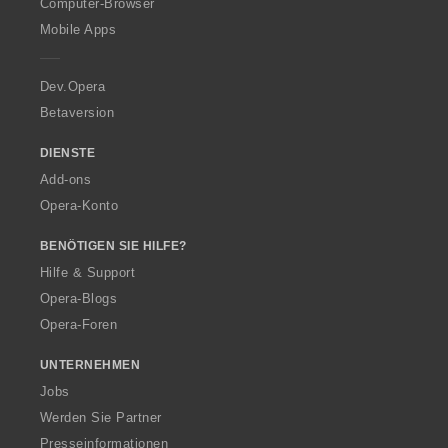
O
Computer-Browser
p
Mobile Apps
e
r
a
Dev.Opera
Betaversion
DIENSTE
Add-ons
Opera-Konto
BENÖTIGEN SIE HILFE?
Hilfe & Support
Opera-Blogs
Opera-Foren
UNTERNEHMEN
Jobs
Werden Sie Partner
Presseinformationen