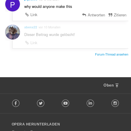
P
why would anyone make this
Link
Antworten
Zitieren
xbenx22
vor 10 Monaten
Dieser Beitrag wurde gelöscht!
Link
Forum-Thread ansehen
Oben
F
Facebook
Twitter
Youtube
LinkedIn
Instag
o
l
l
o
OPERA HERUNTERLADEN
w