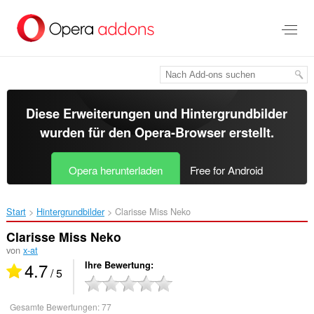
Zum
Hauptinhalt
springen
Diese Erweiterungen und Hintergrundbilder
wurden für den
Opera-Browser
erstellt.
Opera herunterladen
Free for Android
Start
Hintergrundbilder
Clarisse Miss Neko‎
Clarisse Miss Neko
von
x-at
4.7
Ihre Bewertung
/ 5
Gesamte Bewertungen:
77