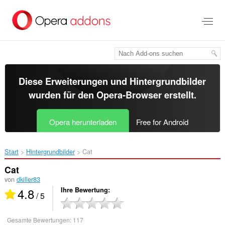
Zum
Hauptinhalt
springen
Diese Erweiterungen und Hintergrundbilder
wurden für den
Opera-Browser
erstellt.
Opera herunterladen
Free for Android
Start
Hintergrundbilder
Cat‎
Cat
von
dkiller83
4.8
Ihre Bewertung
/ 5
Gesamte Bewertungen:
117