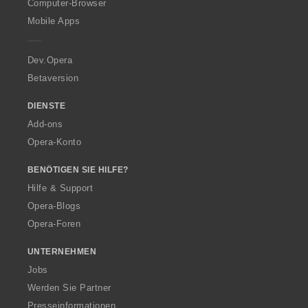
O
Computer-Browser
p
Mobile Apps
e
r
a
Dev.Opera
Betaversion
DIENSTE
Add-ons
Opera-Konto
BENÖTIGEN SIE HILFE?
Hilfe & Support
Opera-Blogs
Opera-Foren
UNTERNEHMEN
Jobs
Werden Sie Partner
Presseinformationen