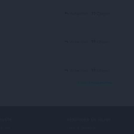
Antworten
Zitieren
Antworten
Zitieren
Antworten
Zitieren
Forum-Thread ansehen
ENSTE
BENÖTIGEN SIE HILFE?
d-ons
Hilfe & Support