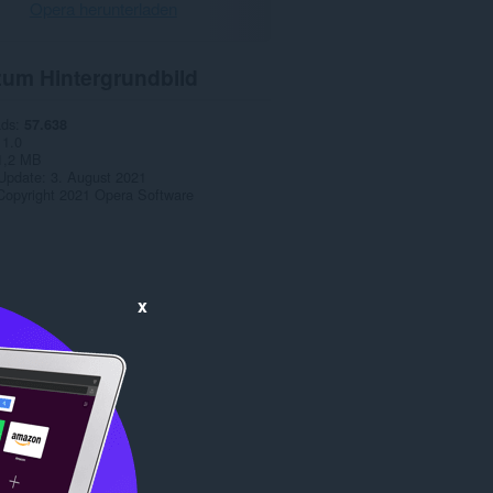
Opera herunterladen
zum Hintergrundbild
ads
57.638
1.0
1,2 MB
 Update
3. August 2021
Copyright 2021 Opera Software
x