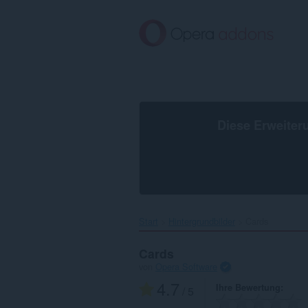
Zum
Hauptinhalt
springen
Diese Erweiter
Start
Hintergrundbilder
Cards‎
Cards
von
Opera Software
4.7
Ihre Bewertung
/ 5