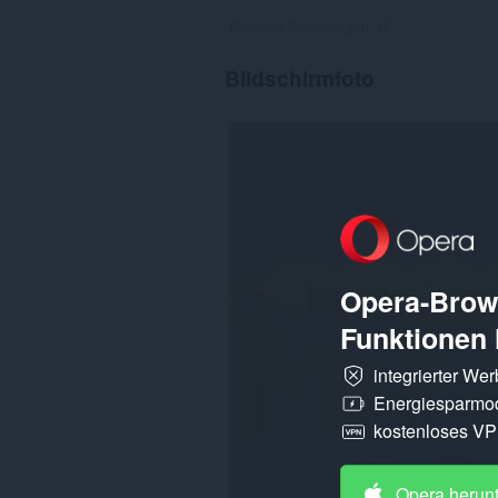
Gesamte Bewertungen:
48
Bildschirmfoto
Opera-Brows
Funktionen 
integrierter We
Energiesparmo
kostenloses V
Opera herun