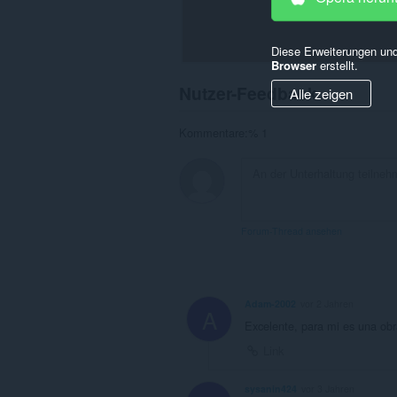
Diese Erweiterungen und
Browser
erstellt.
Nutzer-Feedback
Alle zeigen
Kommentare:% 1
Forum-Thread ansehen
Adam-2002
vor 2 Jahren
A
Excelente, para mi es una obra
Link
sysanin424
vor 3 Jahren