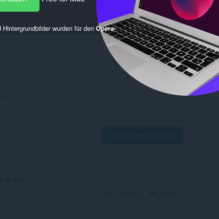
 Hintergrundbilder wurden für den
Opera-
Zum Posten anmelden
 de arte...
Antworten
Zitieren