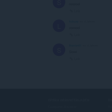
S
coooool
Link
ltcbuzy
vor 4 Jahren
L
coooool
Link
Staniot01
vor 4 Jahren
S
Good
Link
OPERA HERUNTERLADEN
DI
Computer-Browser
Ad