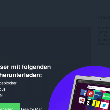
Info 
Downlo
Version
Größe
Letztes
Lizenz
er mit folgenden
herunterladen:
rbeblocker
dus
PN
terladen
Free for Mac