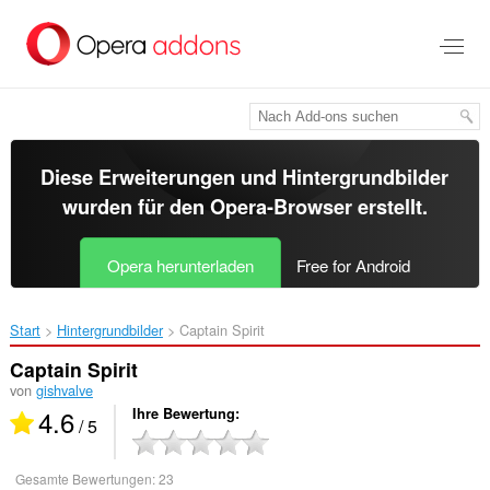
Zum
Hauptinhalt
springen
Diese Erweiterungen und Hintergrundbilder
wurden für den
Opera-Browser
erstellt.
Opera herunterladen
Free for Android
Start
Hintergrundbilder
Captain Spirit‎
Captain Spirit
von
gishvalve
4.6
Ihre Bewertung
/ 5
Gesamte Bewertungen:
23