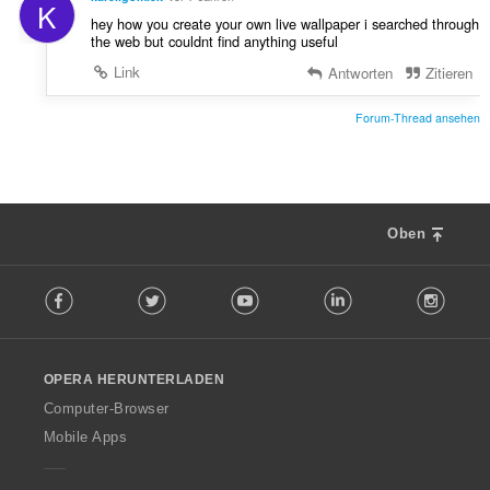
K
hey how you create your own live wallpaper i searched through
the web but couldnt find anything useful
Link
Antworten
Zitieren
Forum-Thread ansehen
Oben
F
Facebook
Twitter
Youtube
LinkedIn
Instag
o
l
l
o
OPERA HERUNTERLADEN
w
O
Computer-Browser
p
Mobile Apps
e
r