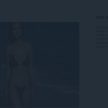
Info 
Downlo
Version
Größe
Letztes
Urheber
Lizenz