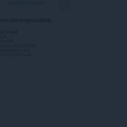
Opera herunterladen
zum Hintergrundbild
ads
21.922
1.0
15,1 MB
 Update
20. April 2021
rechtsinhaber
X-at
Copyright 2021 x-at