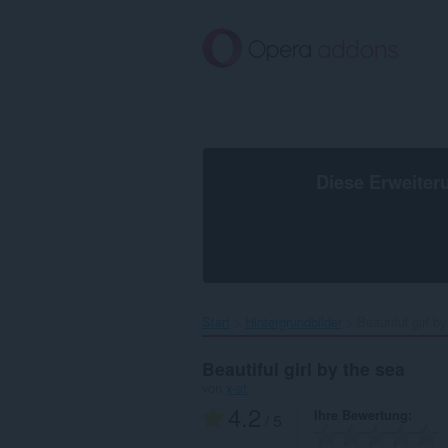
Zum
Hauptinhalt
springen
Diese Erweiter
Start
Hintergrundbilder
Beautiful girl by
Beautiful girl by the sea
von
x-at
4.2
Ihre Bewertung
/ 5