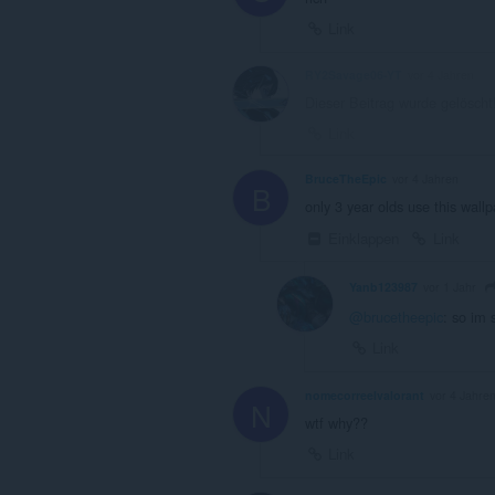
Link
RY2Savage06-YT
vor 4 Jahren
Dieser Beitrag wurde gelöscht
Link
BruceTheEpic
vor 4 Jahren
B
only 3 year olds use this wall
Einklappen
Link
Yanb123987
vor 1 Jahr
@brucetheepic
: so im s
Link
nomecorreelvalorant
vor 4 Jahre
N
wtf why??
Link