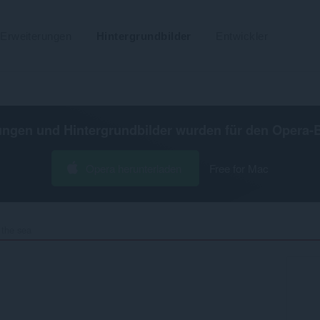
Erweiterungen
Hintergrundbilder
Entwickler
ungen und Hintergrundbilder wurden für den
Opera-
Opera herunterladen
Free for Mac
 the sea‎