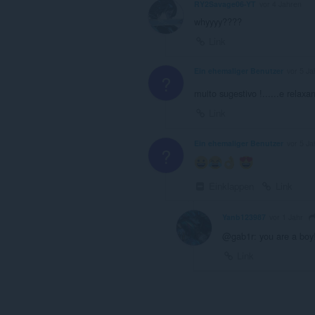
RY2Savage06-YT
vor 4 Jahren
whyyyy????
Link
Ein ehemaliger Benutzer
vor 5 Ja
?
muito sugestivo !......e relaxa
Link
Ein ehemaliger Benutzer
vor 5 Ja
?
️
Einklappen
Link
Yanb123987
vor 1 Jahr
@gab1r: you are a boy!
Link